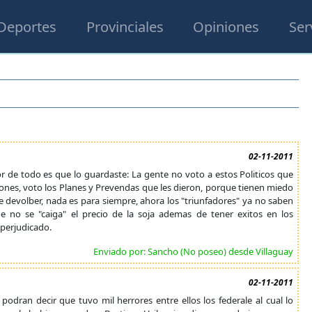
Deportes
Provinciales
Opiniones
Ser
02-11-2011
eor de todo es que lo guardaste: La gente no voto a estos Politicos que
nes, voto los Planes y Prevendas que les dieron, porque tienen miedo
ue devolber, nada es para siempre, ahora los "triunfadores" ya no saben
no se "caiga" el precio de la soja ademas de tener exitos en los
 perjudicado.
Enviado por: Sancho (No poseo) desde Villaguay
02-11-2011
 podran decir que tuvo mil herrores entre ellos los federale al cual lo