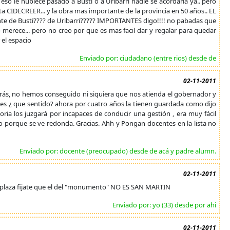
si eso le hubiece pasado a Busti o a Uribarri nadie se acordaria ya.. pero
eta CIDECREER... y la obra mas importante de la provincia en 50 años.. EL
te de Busti???? de Uribarri????? IMPORTANTES digo!!!! no pabadas que
o merece... pero no creo por que es mas facil dar y regalar para quedar
 el espacio
Enviado por: ciudadano (entre rios) desde de
02-11-2011
trás, no hemos conseguido ni siquiera que nos atienda el gobernador y
ones ¿ que sentido? ahora por cuatro años la tienen guardada como dijo
oria los juzgará por incapaces de conducir una gestión , era muy fácil
o porque se ve redonda. Gracias. Ahh y Pongan docentes en la lista no
Enviado por: docente (preocupado) desde de acá y padre alumn.
02-11-2011
 plaza fijate que el del "monumento" NO ES SAN MARTIN
Enviado por: yo (33) desde por ahi
02-11-2011