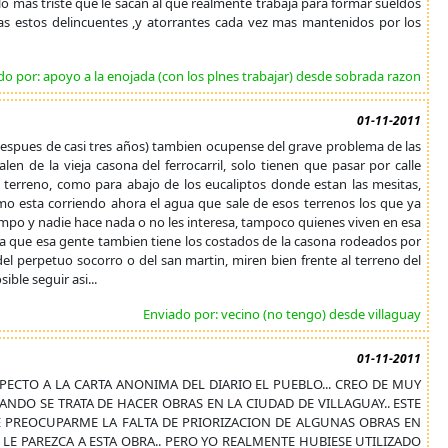
 mas triste que le sacan al que realmente trabaja para formar sueldos
s estos delincuentes ,y atorrantes cada vez mas mantenidos por los
do por: apoyo a la enojada (con los plnes trabajar) desde sobrada razon
01-11-2011
 (despues de casi tres años) tambien ocupense del grave problema de las
len de la vieja casona del ferrocarril, solo tienen que pasar por calle
ese terreno, como para abajo de los eucaliptos donde estan las mesitas,
como esta corriendo ahora el agua que sale de esos terrenos los que ya
empo y nadie hace nada o no les interesa, tampoco quienes viven en esa
ya que esa gente tambien tiene los costados de la casona rodeados por
del perpetuo socorro o del san martin, miren bien frente al terreno del
ible seguir asi...
Enviado por: vecino (no tengo) desde villaguay
01-11-2011
PECTO A LA CARTA ANONIMA DEL DIARIO EL PUEBLO... CREO DE MUY
DO SE TRATA DE HACER OBRAS EN LA CIUDAD DE VILLAGUAY.. ESTE
DE PREOCUPARME LA FALTA DE PRIORIZACION DE ALGUNAS OBRAS EN
 LE PAREZCA A ESTA OBRA.. PERO YO REALMENTE HUBIESE UTILIZADO