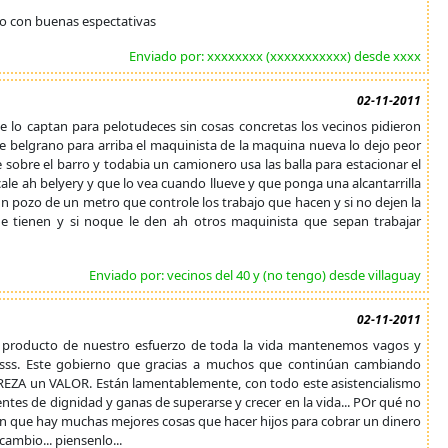
ro con buenas espectativas
Enviado por: xxxxxxxx (xxxxxxxxxxx) desde xxxx
02-11-2011
 lo captan para pelotudeces sin cosas concretas los vecinos pidieron
bre belgrano para arriba el maquinista de la maquina nueva lo dejo peor
 sobre el barro y todabia un camionero usa las balla para estacionar el
e ah belyery y que lo vea cuando llueve y que ponga una alcantarrilla
un pozo de un metro que controle los trabajo que hacen y si no dejen la
e tienen y si noque le den ah otros maquinista que sepan trabajar
Enviado por: vecinos del 40 y (no tengo) desde villaguay
02-11-2011
o producto de nuestro esfuerzo de toda la vida mantenemos vagos y
ássss. Este gobierno que gracias a muchos que continúan cambiando
REZA un VALOR. Están lamentablemente, con todo este asistencialismo
tes de dignidad y ganas de superarse y crecer en la vida... POr qué no
en que hay muchas mejores cosas que hacer hijos para cobrar un dinero
ambio... piensenlo...