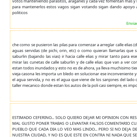
votos manteniendo parasitos, araganes y cada vez fomentan mas y lo
para mantenerlos estos vagos sigan votando sigan dando apoyo a
politicos
Envia
che como se pusieron las pilas para comenzar a arreglar calle elias
aguas servidas (de pichi, orin, etc) o como quieran llamarlas que sa
saburlin (bajando las vias) ir hacia calle elias y mirar tanto para 
mirar las cunetas de calle saburlin y de calle elias que van a ver 
estan todos inundados y esto no es de ahora, ya lleva muchisimo ti
vieja casona les importa un bledo en solucionar ese inconveniente 
el agua servida, y no es el agua que viene de los sanjones del lado 
taller mecanico donde estan los autos de la poli casi siempre, es impos
ESTIMADO CEFERINO... SOLO QUIERO DEJAR MI OPINION CON RES
MAL GUSTO PONER TRABAS O LEVANTAR FALSOS COMENTARIO CUAN
PUEBLO QUE CADA DIA LO VEO MAS LINDO... PERO SI NO DEJA 
NUESTRA CIUDAD.. Y NO ES QUE ESTE EN CONTRA NI NADA QUE SE