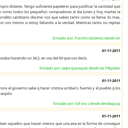
ro dolares. Tengo suficiente papelerio para justificar la cantidad que
o como todos los pequeños compradores el dia lunes y hoy martes la
orralito cambiario decime vos que sabes tanto como se llama. Es mas,
 por vos mismo si estoy faltando a la verdad. Mientras tanto no repitas
Enviado por: Pancho (dolares) desde sin
01-11-2011
 estaba haciendo un 34,5, en vez del 69 que vos decìs.
Enviado por: pepe (paraque) desde las Plèyades
01-11-2011
hora el govierno sabe q hacer cristina urribarri, fuertes y el pueblo q los
 canpito
Enviado por: loli (no ) desde devillaguay
01-11-2011
 dean aquellos que hacen menos que uno,esa es la forma de conseguir