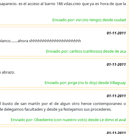
esaparecio. es el acceso al barrio 186 vdas.creo que ya es hora de que la
Enviado por: vivi (no tengo) desde ciudad
01-11-2011
n blanco........ahora shhhhhhhhhhhhhhhhhhhhh
Enviado por: carlitos (carlitosss) desde de aca
01-11-2011
n abrazo.
Enviado por: jorge (no lo doy) desde Villaguay
01-11-2011
 el busto de san martín por el de algun otro heroe contemporaneo o
 le delegamos facultades y desde ya festejamos sus procederes.
Enviado por: Obediente (con nuestro voto) desde Le dimo el aval
01-11-2011