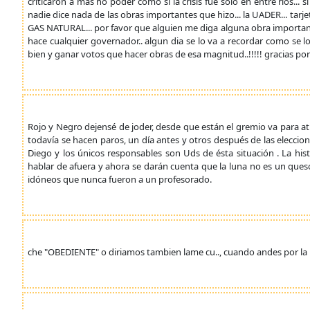
criticaron a mas no poder como si la crisis fue solo en entre rios... 
nadie dice nada de las obras importantes que hizo... la UADER... tarj
GAS NATURAL... por favor que alguien me diga alguna obra importan
hace cualquier governador.. algun dia se lo va a recordar como se l
bien y ganar votos que hacer obras de esa magnitud..!!!!! gracias por
Rojo y Negro dejensé de joder, desde que están el gremio va para a
todavía se hacen paros, un día antes y otros después de las elecci
Diego y los únicos responsables son Uds de ésta situación . La hist
hablar de afuera y ahora se darán cuenta que la luna no es un ques
idóneos que nunca fueron a un profesorado.
che "OBEDIENTE" o diriamos tambien lame cu.., cuando andes por la