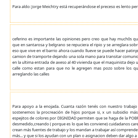
Para aldo: Jorge Meichtry está recuperándose el preceso es lento pe
ceferino es importante las opiniones pero creo que hay much0s que
que en santarosa y belgrano se repuciera el ripio y se arreglara so
eso que vive en el barrio ahora cuando llueve se puede hacer patinje
camion de tramporte dejando una sola mano para transitar comunical
en la ultima entrada de axeso al 40 vivienda que el maquinista dejo 
calle como estan para que no le agregen mas pozo sobre los qu
arreglando las calles
Para apoyo a la enojada. Cuanta razón tenés con nuestro trabaj
sostenemos la procreación de hijos porque si, x un subsidio m
espejitos de colores por DIGNIDAD permiten que se haga de la POB
desmedido,creando ( porque es lo que les conviene) cuidadanos caren
crean más fuentes de trabajo y los mandan a trabajar así comprend
más... y que si los ayudan con un plan o asignacion deben dar algo a c