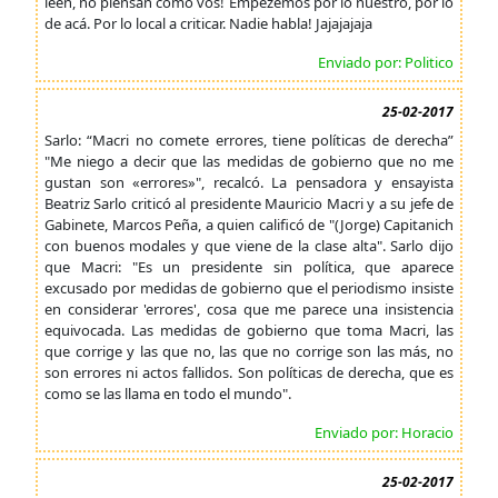
leen, no piensan como vos! Empezemos por lo nuestro, por lo
de acá. Por lo local a criticar. Nadie habla! Jajajajaja
Enviado por: Politico
25-02-2017
Sarlo: “Macri no comete errores, tiene políticas de derecha”
"Me niego a decir que las medidas de gobierno que no me
gustan son «errores»", recalcó. La pensadora y ensayista
Beatriz Sarlo criticó al presidente Mauricio Macri y a su jefe de
Gabinete, Marcos Peña, a quien calificó de "(Jorge) Capitanich
con buenos modales y que viene de la clase alta". Sarlo dijo
que Macri: "Es un presidente sin política, que aparece
excusado por medidas de gobierno que el periodismo insiste
en considerar 'errores', cosa que me parece una insistencia
equivocada. Las medidas de gobierno que toma Macri, las
que corrige y las que no, las que no corrige son las más, no
son errores ni actos fallidos. Son políticas de derecha, que es
como se las llama en todo el mundo".
Enviado por: Horacio
25-02-2017