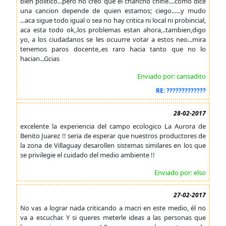
bien politico...pero no creo que el chancho chifle....como dice
una cancion depende de quien estamos; ciego......y mudo
...aca sigue todo igual o sea no hay critica ni local ni probincial,
aca esta todo ok,.los problemas estan ahora,..tambien,digo
yo, a los ciudadanos se les ocuurre votar a estos neo...mira
tenemos paros docente,.es raro hacia tanto que no lo
hacian...Gcias
Enviado por: cansadito
RE: ?????????????
28-02-2017
excelente la experiencia del campo ecologico La Aurora de
Benito Juarez !! seria de esperar que nuestros productores de
la zona de Villaguay desarollen sistemas similares en los que
se privilegie el cuidado del medio ambiente !!
Enviado por: elso
27-02-2017
No vas a lograr nada criticando a macri en este medio, él no
va a escuchar. Y si queres meterle ideas a las personas que