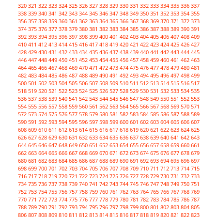
320
321
322
323
324
325
326
327
328
329
330
331
332
333
334
335
336
337
338
339
340
341
342
343
344
345
346
347
348
349
350
351
352
353
354
355
356
357
358
359
360
361
362
363
364
365
366
367
368
369
370
371
372
373
374
375
376
377
378
379
380
381
382
383
384
385
386
387
388
389
390
391
392
393
394
395
396
397
398
399
400
401
402
403
404
405
406
407
408
409
410
411
412
413
414
415
416
417
418
419
420
421
422
423
424
425
426
427
428
429
430
431
432
433
434
435
436
437
438
439
440
441
442
443
444
445
446
447
448
449
450
451
452
453
454
455
456
457
458
459
460
461
462
463
464
465
466
467
468
469
470
471
472
473
474
475
476
477
478
479
480
481
482
483
484
485
486
487
488
489
490
491
492
493
494
495
496
497
498
499
500
501
502
503
504
505
506
507
508
509
510
511
512
513
514
515
516
517
518
519
520
521
522
523
524
525
526
527
528
529
530
531
532
533
534
535
536
537
538
539
540
541
542
543
544
545
546
547
548
549
550
551
552
553
554
555
556
557
558
559
560
561
562
563
564
565
566
567
568
569
570
571
572
573
574
575
576
577
578
579
580
581
582
583
584
585
586
587
588
589
590
591
592
593
594
595
596
597
598
599
600
601
602
603
604
605
606
607
608
609
610
611
612
613
614
615
616
617
618
619
620
621
622
623
624
625
626
627
628
629
630
631
632
633
634
635
636
637
638
639
640
641
642
643
644
645
646
647
648
649
650
651
652
653
654
655
656
657
658
659
660
661
662
663
664
665
666
667
668
669
670
671
672
673
674
675
676
677
678
679
680
681
682
683
684
685
686
687
688
689
690
691
692
693
694
695
696
697
698
699
700
701
702
703
704
705
706
707
708
709
710
711
712
713
714
715
716
717
718
719
720
721
722
723
724
725
726
727
728
729
730
731
732
733
734
735
736
737
738
739
740
741
742
743
744
745
746
747
748
749
750
751
752
753
754
755
756
757
758
759
760
761
762
763
764
765
766
767
768
769
770
771
772
773
774
775
776
777
778
779
780
781
782
783
784
785
786
787
788
789
790
791
792
793
794
795
796
797
798
799
800
801
802
803
804
805
806
807
808
809
810
811
812
813
814
815
816
817
818
819
820
821
822
823