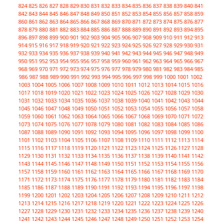
824
825
826
827
828
829
830
831
832
833
834
835
836
837
838
839
840
841
842
843
844
845
846
847
848
849
850
851
852
853
854
855
856
857
858
859
860
861
862
863
864
865
866
867
868
869
870
871
872
873
874
875
876
877
878
879
880
881
882
883
884
885
886
887
888
889
890
891
892
893
894
895
896
897
898
899
900
901
902
903
904
905
906
907
908
909
910
911
912
913
914
915
916
917
918
919
920
921
922
923
924
925
926
927
928
929
930
931
932
933
934
935
936
937
938
939
940
941
942
943
944
945
946
947
948
949
950
951
952
953
954
955
956
957
958
959
960
961
962
963
964
965
966
967
968
969
970
971
972
973
974
975
976
977
978
979
980
981
982
983
984
985
986
987
988
989
990
991
992
993
994
995
996
997
998
999
1000
1001
1002
1003
1004
1005
1006
1007
1008
1009
1010
1011
1012
1013
1014
1015
1016
1017
1018
1019
1020
1021
1022
1023
1024
1025
1026
1027
1028
1029
1030
1031
1032
1033
1034
1035
1036
1037
1038
1039
1040
1041
1042
1043
1044
1045
1046
1047
1048
1049
1050
1051
1052
1053
1054
1055
1056
1057
1058
1059
1060
1061
1062
1063
1064
1065
1066
1067
1068
1069
1070
1071
1072
1073
1074
1075
1076
1077
1078
1079
1080
1081
1082
1083
1084
1085
1086
1087
1088
1089
1090
1091
1092
1093
1094
1095
1096
1097
1098
1099
1100
1101
1102
1103
1104
1105
1106
1107
1108
1109
1110
1111
1112
1113
1114
1115
1116
1117
1118
1119
1120
1121
1122
1123
1124
1125
1126
1127
1128
1129
1130
1131
1132
1133
1134
1135
1136
1137
1138
1139
1140
1141
1142
1143
1144
1145
1146
1147
1148
1149
1150
1151
1152
1153
1154
1155
1156
1157
1158
1159
1160
1161
1162
1163
1164
1165
1166
1167
1168
1169
1170
1171
1172
1173
1174
1175
1176
1177
1178
1179
1180
1181
1182
1183
1184
1185
1186
1187
1188
1189
1190
1191
1192
1193
1194
1195
1196
1197
1198
1199
1200
1201
1202
1203
1204
1205
1206
1207
1208
1209
1210
1211
1212
1213
1214
1215
1216
1217
1218
1219
1220
1221
1222
1223
1224
1225
1226
1227
1228
1229
1230
1231
1232
1233
1234
1235
1236
1237
1238
1239
1240
1241
1242
1243
1244
1245
1246
1247
1248
1249
1250
1251
1252
1253
1254