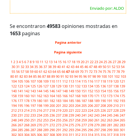
Enviado por: ALDO
Se encontraron
49583
opiniones mostradas en
1653
paginas
Pagina anterior
Pagina siguiente
1
2
3
4
5
6
7
8
9
10
11
12
13
14
15
16
17
18
19
20
21
22
23
24
25
26
27
28
29
30
31
32
33
34
35
36
37
38
39
40
41
42
43
44
45
46
47
48
49
50
51
52
53
54
55
56
57
58
59
60
61
62
63
64
65
66
67
68
69
70
71
72
73
74
75
76
77
78
79
80
81
82
83
84
85
86
87
88
89
90
91
92
93
94
95
96
97
98
99
100
101
102
103
104
105
106
107
108
109
110
111
112
113
114
115
116
117
118
119
120
121
122
123
124
125
126
127
128
129
130
131
132
133
134
135
136
137
138
139
140
141
142
143
144
145
146
147
148
149
150
151
152
153
154
155
156
157
158
159
160
161
162
163
164
165
166
167
168
169
170
171
172
173
174
175
176
177
178
179
180
181
182
183
184
185
186
187
188
189
190
191
192
193
194
195
196
197
198
199
200
201
202
203
204
205
206
207
208
209
210
211
212
213
214
215
216
217
218
219
220
221
222
223
224
225
226
227
228
229
230
231
232
233
234
235
236
237
238
239
240
241
242
243
244
245
246
247
248
249
250
251
252
253
254
255
256
257
258
259
260
261
262
263
264
265
266
267
268
269
270
271
272
273
274
275
276
277
278
279
280
281
282
283
284
285
286
287
288
289
290
291
292
293
294
295
296
297
298
299
300
301
302
303
304
305
306
307
308
309
310
311
312
313
314
315
316
317
318
319