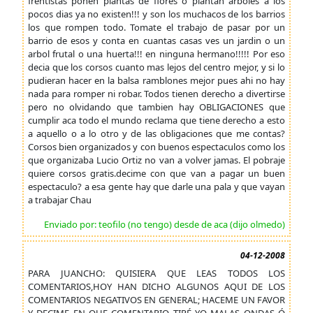
frentistas ponen plantas de flores o plantan arboles a los
pocos dias ya no existen!!! y son los muchacos de los barrios
los que rompen todo. Tomate el trabajo de pasar por un
barrio de esos y conta en cuantas casas ves un jardin o un
arbol frutal o una huerta!!! en ninguna hermano!!!!! Por eso
decia que los corsos cuanto mas lejos del centro mejor, y si lo
pudieran hacer en la balsa ramblones mejor pues ahi no hay
nada para romper ni robar. Todos tienen derecho a divertirse
pero no olvidando que tambien hay OBLIGACIONES que
cumplir aca todo el mundo reclama que tiene derecho a esto
a aquello o a lo otro y de las obligaciones que me contas?
Corsos bien organizados y con buenos espectaculos como los
que organizaba Lucio Ortiz no van a volver jamas. El pobraje
quiere corsos gratis.decime con que van a pagar un buen
espectaculo? a esa gente hay que darle una pala y que vayan
a trabajar Chau
Enviado por: teofilo (no tengo) desde de aca (dijo olmedo)
04-12-2008
PARA JUANCHO: QUISIERA QUE LEAS TODOS LOS
COMENTARIOS,HOY HAN DICHO ALGUNOS AQUI DE LOS
COMENTARIOS NEGATIVOS EN GENERAL; HACEME UN FAVOR