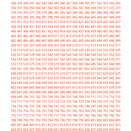
338
339
340
341
342
343
344
345
346
347
348
349
350
351
352
353
354
355
356
357
358
359
360
361
362
363
364
365
366
367
368
369
370
371
372
373
374
375
376
377
378
379
380
381
382
383
384
385
386
387
388
389
390
391
392
393
394
395
396
397
398
399
400
401
402
403
404
405
406
407
408
409
410
411
412
413
414
415
416
417
418
419
420
421
422
423
424
425
426
427
428
429
430
431
432
433
434
435
436
437
438
439
440
441
442
443
444
445
446
447
448
449
450
451
452
453
454
455
456
457
458
459
460
461
462
463
464
465
466
467
468
469
470
471
472
473
474
475
476
477
478
479
480
481
482
483
484
485
486
487
488
489
490
491
492
493
494
495
496
497
498
499
500
501
502
503
504
505
506
507
508
509
510
511
512
513
514
515
516
517
518
519
520
521
522
523
524
525
526
527
528
529
530
531
532
533
534
535
536
537
538
539
540
541
542
543
544
545
546
547
548
549
550
551
552
553
554
555
556
557
558
559
560
561
562
563
564
565
566
567
568
569
570
571
572
573
574
575
576
577
578
579
580
581
582
583
584
585
586
587
588
589
590
591
592
593
594
595
596
597
598
599
600
601
602
603
604
605
606
607
608
609
610
611
612
613
614
615
616
617
618
619
620
621
622
623
624
625
626
627
628
629
630
631
632
633
634
635
636
637
638
639
640
641
642
643
644
645
646
647
648
649
650
651
652
653
654
655
656
657
658
659
660
661
662
663
664
665
666
667
668
669
670
671
672
673
674
675
676
677
678
679
680
681
682
683
684
685
686
687
688
689
690
691
692
693
694
695
696
697
698
699
700
701
702
703
704
705
706
707
708
709
710
711
712
713
714
715
716
717
718
719
720
721
722
723
724
725
726
727
728
729
730
731
732
733
734
735
736
737
738
739
740
741
742
743
744
745
746
747
748
749
750
751
752
753
754
755
756
757
758
759
760
761
762
763
764
765
766
767
768
769
770
771
772
773
774
775
776
777
778
779
780
781
782
783
784
785
786
787
788
789
790
791
792
793
794
795
796
797
798
799
800
801
802
803
804
805
806
807
808
809
810
811
812
813
814
815
816
817
818
819
820
821
822
823
824
825
826
827
828
829
830
831
832
833
834
835
836
837
838
839
840
841