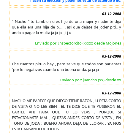
hacen su elección y podemos estar de acuerdo o no.
03-12-2008
" Nacho " tu tambien eres hijo de una mujer y nadie te dijo
que ella era una hija de p..... , asi que dejate de joder p.ti.. y
anda a pagar la multa ja ja ja , ji j u
Enviado por: Inspectorcito (xxxx) desde Mojones
03-12-2008
Che cuantos pirulo hay , pero se ve que todos son parientes
`por lo negativos cuando una buena onda.-ja ja ja
Enviado por: juancho (xx) desde xx
03-12-2008
NACHO ME PARECE QUE DIEGO TIENE RAZON , U ESTA CORTO
DE VISTA O NO LEE BIEN . EL TE DICE QUE TE PUSIERON EL
CARTEL AHI PARA QUE TU LO VEAS , PORQUE SI
ESTACIONASTE MAL , QUIZAS ANDES CORTO DE VISTA , EN
TONO DE JODA ; BUENO AHORA DEJA DE LLORAR , YA NOS
ESTA CANSANDO A TODOS .