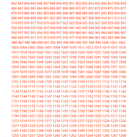
842
843
844
845
846
847
848
849
850
851
852
853
854
855
856
857
858
859
860
861
862
863
864
865
866
867
868
869
870
871
872
873
874
875
876
877
878
879
880
881
882
883
884
885
886
887
888
889
890
891
892
893
894
895
896
897
898
899
900
901
902
903
904
905
906
907
908
909
910
911
912
913
914
915
916
917
918
919
920
921
922
923
924
925
926
927
928
929
930
931
932
933
934
935
936
937
938
939
940
941
942
943
944
945
946
947
948
949
950
951
952
953
954
955
956
957
958
959
960
961
962
963
964
965
966
967
968
969
970
971
972
973
974
975
976
977
978
979
980
981
982
983
984
985
986
987
988
989
990
991
992
993
994
995
996
997
998
999
1000
1001
1002
1003
1004
1005
1006
1007
1008
1009
1010
1011
1012
1013
1014
1015
1016
1017
1018
1019
1020
1021
1022
1023
1024
1025
1026
1027
1028
1029
1030
1031
1032
1033
1034
1035
1036
1037
1038
1039
1040
1041
1042
1043
1044
1045
1046
1047
1048
1049
1050
1051
1052
1053
1054
1055
1056
1057
1058
1059
1060
1061
1062
1063
1064
1065
1066
1067
1068
1069
1070
1071
1072
1073
1074
1075
1076
1077
1078
1079
1080
1081
1082
1083
1084
1085
1086
1087
1088
1089
1090
1091
1092
1093
1094
1095
1096
1097
1098
1099
1100
1101
1102
1103
1104
1105
1106
1107
1108
1109
1110
1111
1112
1113
1114
1115
1116
1117
1118
1119
1120
1121
1122
1123
1124
1125
1126
1127
1128
1129
1130
1131
1132
1133
1134
1135
1136
1137
1138
1139
1140
1141
1142
1143
1144
1145
1146
1147
1148
1149
1150
1151
1152
1153
1154
1155
1156
1157
1158
1159
1160
1161
1162
1163
1164
1165
1166
1167
1168
1169
1170
1171
1172
1173
1174
1175
1176
1177
1178
1179
1180
1181
1182
1183
1184
1185
1186
1187
1188
1189
1190
1191
1192
1193
1194
1195
1196
1197
1198
1199
1200
1201
1202
1203
1204
1205
1206
1207
1208
1209
1210
1211
1212
1213
1214
1215
1216
1217
1218
1219
1220
1221
1222
1223
1224
1225
1226
1227
1228
1229
1230
1231
1232
1233
1234
1235
1236
1237
1238
1239
1240
1241
1242
1243
1244
1245
1246
1247
1248
1249
1250
1251
1252
1253
1254
1255
1256
1257
1258
1259
1260
1261
1262
1263
1264
1265
1266
1267
1268