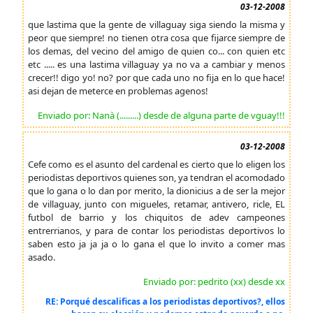
03-12-2008
que lastima que la gente de villaguay siga siendo la misma y
peor que siempre! no tienen otra cosa que fijarce siempre de
los demas, del vecino del amigo de quien co... con quien etc
etc ..... es una lastima villaguay ya no va a cambiar y menos
crecer!! digo yo! no? por que cada uno no fija en lo que hace!
asi dejan de meterce en problemas agenos!
Enviado por: Nanà (.........) desde de alguna parte de vguay!!!
03-12-2008
Cefe como es el asunto del cardenal es cierto que lo eligen los
periodistas deportivos quienes son, ya tendran el acomodado
que lo gana o lo dan por merito, la dionicius a de ser la mejor
de villaguay, junto con migueles, retamar, antivero, ricle, EL
futbol de barrio y los chiquitos de adev campeones
entrerrianos, y para de contar los periodistas deportivos lo
saben esto ja ja ja o lo gana el que lo invito a comer mas
asado.
Enviado por: pedrito (xx) desde xx
RE: Porqué descalificas a los periodistas deportivos?, ellos