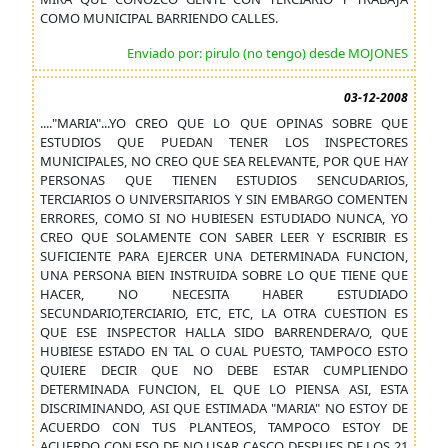
COMO MUNICIPAL BARRIENDO CALLES.
Enviado por: pirulo (no tengo) desde MOJONES
03-12-2008
...."MARIA"...YO CREO QUE LO QUE OPINAS SOBRE QUE
ESTUDIOS QUE PUEDAN TENER LOS INSPECTORES
MUNICIPALES, NO CREO QUE SEA RELEVANTE, POR QUE HAY
PERSONAS QUE TIENEN ESTUDIOS SENCUDARIOS,
TERCIARIOS O UNIVERSITARIOS Y SIN EMBARGO COMENTEN
ERRORES, COMO SI NO HUBIESEN ESTUDIADO NUNCA, YO
CREO QUE SOLAMENTE CON SABER LEER Y ESCRIBIR ES
SUFICIENTE PARA EJERCER UNA DETERMINADA FUNCION,
UNA PERSONA BIEN INSTRUIDA SOBRE LO QUE TIENE QUE
HACER, NO NECESITA HABER ESTUDIADO
SECUNDARIO,TERCIARIO, ETC, ETC, LA OTRA CUESTION ES
QUE ESE INSPECTOR HALLA SIDO BARRENDERA/O, QUE
HUBIESE ESTADO EN TAL O CUAL PUESTO, TAMPOCO ESTO
QUIERE DECIR QUE NO DEBE ESTAR CUMPLIENDO
DETERMINADA FUNCION, EL QUE LO PIENSA ASI, ESTA
DISCRIMINANDO, ASI QUE ESTIMADA "MARIA" NO ESTOY DE
ACUERDO CON TUS PLANTEOS, TAMPOCO ESTOY DE
ACUERDO CON ESO DE NO USAR CASCO DESPUES DE LOS 21