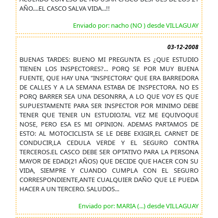
AÑO....EL CASCO SALVA VIDA...!!
Enviado por: nacho (NO ) desde VILLAGUAY
03-12-2008
BUENAS TARDES: BUENO MI PREGUNTA ES ¿QUE ESTUDIO
TIENEN LOS INSPECTORES?... PORQ SE POR MUY BUENA
FUENTE, QUE HAY UNA "INSPECTORA" QUE ERA BARREDORA
DE CALLES Y A LA SEMANA ESTABA DE INSPECTORA. NO ES
PORQ BARRER SEA UNA DESONRRA, A LO QUE VOY ES QUE
SUPUESTAMENTE PARA SER INSPECTOR POR MINIMO DEBE
TENER QUE TENER UN ESTUDIO.TAL VEZ ME EQUIVOQUE
NOSE, PERO ESA ES MI OPINION. ADEMAS PARTAMOS DE
ESTO: AL MOTOCICLISTA SE LE DEBE EXIGIR,EL CARNET DE
CONDUCIR,LA CEDULA VERDE Y EL SEGURO CONTRA
TERCEROS.EL CASCO DEBE SER OPTATIVO PARA LA PERSONA
MAYOR DE EDAD(21 AÑOS) QUE DECIDE QUE HACER CON SU
VIDA, SIEMPRE Y CUANDO CUMPLA CON EL SEGURO
CORRESPONDIENTE,ANTE CUALQUIER DAÑO QUE LE PUEDA
HACER A UN TERCERO. SALUDOS...
Enviado por: MARIA (...) desde VILLAGUAY