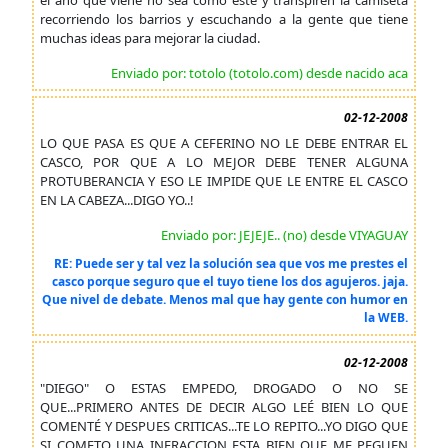
el año que viene no sea como este y transpiren la camiseta
recorriendo los barrios y escuchando a la gente que tiene
muchas ideas para mejorar la ciudad.
Enviado por: totolo (totolo.com) desde nacido aca
02-12-2008
LO QUE PASA ES QUE A CEFERINO NO LE DEBE ENTRAR EL
CASCO, POR QUE A LO MEJOR DEBE TENER ALGUNA
PROTUBERANCIA Y ESO LE IMPIDE QUE LE ENTRE EL CASCO
EN LA CABEZA...DIGO YO..!
Enviado por: JEJEJE.. (no) desde VIYAGUAY
RE: Puede ser y tal vez la solución sea que vos me prestes el
casco porque seguro que el tuyo tiene los dos agujeros. jaja.
Que nivel de debate. Menos mal que hay gente con humor en
la WEB.
02-12-2008
"DIEGO" O ESTAS EMPEDO, DROGADO O NO SE
QUE...PRIMERO ANTES DE DECIR ALGO LEÉ BIEN LO QUE
COMENTÉ Y DESPUES CRITICAS...TE LO REPITO...YO DIGO QUE
SI COMETO UNA INFRACCION ESTA BIEN QUE ME PEGUEN