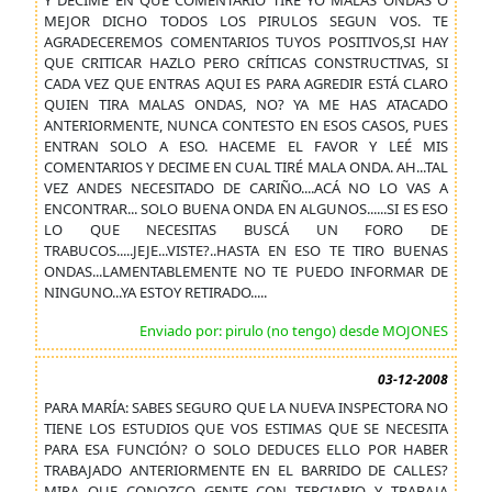
Y DECIME EN QUE COMENTARIO TIRÉ YO MALAS ONDAS Ó
MEJOR DICHO TODOS LOS PIRULOS SEGUN VOS. TE
AGRADECEREMOS COMENTARIOS TUYOS POSITIVOS,SI HAY
QUE CRITICAR HAZLO PERO CRÍTICAS CONSTRUCTIVAS, SI
CADA VEZ QUE ENTRAS AQUI ES PARA AGREDIR ESTÁ CLARO
QUIEN TIRA MALAS ONDAS, NO? YA ME HAS ATACADO
ANTERIORMENTE, NUNCA CONTESTO EN ESOS CASOS, PUES
ENTRAN SOLO A ESO. HACEME EL FAVOR Y LEÉ MIS
COMENTARIOS Y DECIME EN CUAL TIRÉ MALA ONDA. AH...TAL
VEZ ANDES NECESITADO DE CARIÑO....ACÁ NO LO VAS A
ENCONTRAR... SOLO BUENA ONDA EN ALGUNOS......SI ES ESO
LO QUE NECESITAS BUSCÁ UN FORO DE
TRABUCOS.....JEJE...VISTE?..HASTA EN ESO TE TIRO BUENAS
ONDAS...LAMENTABLEMENTE NO TE PUEDO INFORMAR DE
NINGUNO...YA ESTOY RETIRADO.....
Enviado por: pirulo (no tengo) desde MOJONES
03-12-2008
PARA MARÍA: SABES SEGURO QUE LA NUEVA INSPECTORA NO
TIENE LOS ESTUDIOS QUE VOS ESTIMAS QUE SE NECESITA
PARA ESA FUNCIÓN? O SOLO DEDUCES ELLO POR HABER
TRABAJADO ANTERIORMENTE EN EL BARRIDO DE CALLES?
MIRA QUE CONOZCO GENTE CON TERCIARIO Y TRABAJA