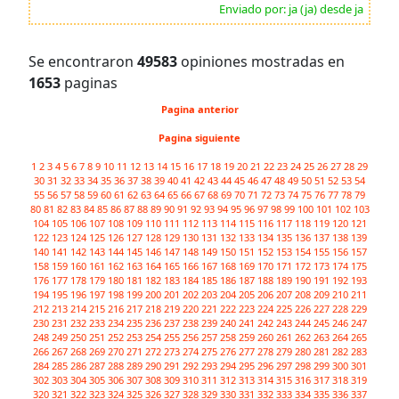
Enviado por: ja (ja) desde ja
Se encontraron
49583
opiniones mostradas en
1653
paginas
Pagina anterior
Pagina siguiente
1
2
3
4
5
6
7
8
9
10
11
12
13
14
15
16
17
18
19
20
21
22
23
24
25
26
27
28
29
30
31
32
33
34
35
36
37
38
39
40
41
42
43
44
45
46
47
48
49
50
51
52
53
54
55
56
57
58
59
60
61
62
63
64
65
66
67
68
69
70
71
72
73
74
75
76
77
78
79
80
81
82
83
84
85
86
87
88
89
90
91
92
93
94
95
96
97
98
99
100
101
102
103
104
105
106
107
108
109
110
111
112
113
114
115
116
117
118
119
120
121
122
123
124
125
126
127
128
129
130
131
132
133
134
135
136
137
138
139
140
141
142
143
144
145
146
147
148
149
150
151
152
153
154
155
156
157
158
159
160
161
162
163
164
165
166
167
168
169
170
171
172
173
174
175
176
177
178
179
180
181
182
183
184
185
186
187
188
189
190
191
192
193
194
195
196
197
198
199
200
201
202
203
204
205
206
207
208
209
210
211
212
213
214
215
216
217
218
219
220
221
222
223
224
225
226
227
228
229
230
231
232
233
234
235
236
237
238
239
240
241
242
243
244
245
246
247
248
249
250
251
252
253
254
255
256
257
258
259
260
261
262
263
264
265
266
267
268
269
270
271
272
273
274
275
276
277
278
279
280
281
282
283
284
285
286
287
288
289
290
291
292
293
294
295
296
297
298
299
300
301
302
303
304
305
306
307
308
309
310
311
312
313
314
315
316
317
318
319
320
321
322
323
324
325
326
327
328
329
330
331
332
333
334
335
336
337