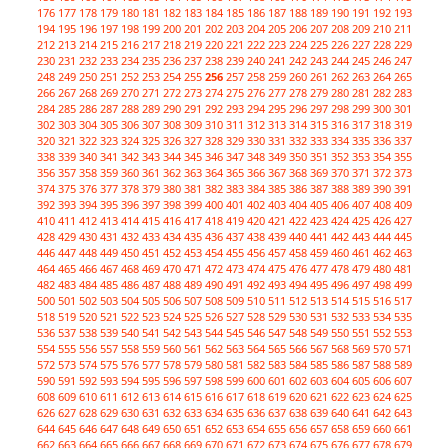
176
177
178
179
180
181
182
183
184
185
186
187
188
189
190
191
192
193
194
195
196
197
198
199
200
201
202
203
204
205
206
207
208
209
210
211
212
213
214
215
216
217
218
219
220
221
222
223
224
225
226
227
228
229
230
231
232
233
234
235
236
237
238
239
240
241
242
243
244
245
246
247
248
249
250
251
252
253
254
255
256
257
258
259
260
261
262
263
264
265
266
267
268
269
270
271
272
273
274
275
276
277
278
279
280
281
282
283
284
285
286
287
288
289
290
291
292
293
294
295
296
297
298
299
300
301
302
303
304
305
306
307
308
309
310
311
312
313
314
315
316
317
318
319
320
321
322
323
324
325
326
327
328
329
330
331
332
333
334
335
336
337
338
339
340
341
342
343
344
345
346
347
348
349
350
351
352
353
354
355
356
357
358
359
360
361
362
363
364
365
366
367
368
369
370
371
372
373
374
375
376
377
378
379
380
381
382
383
384
385
386
387
388
389
390
391
392
393
394
395
396
397
398
399
400
401
402
403
404
405
406
407
408
409
410
411
412
413
414
415
416
417
418
419
420
421
422
423
424
425
426
427
428
429
430
431
432
433
434
435
436
437
438
439
440
441
442
443
444
445
446
447
448
449
450
451
452
453
454
455
456
457
458
459
460
461
462
463
464
465
466
467
468
469
470
471
472
473
474
475
476
477
478
479
480
481
482
483
484
485
486
487
488
489
490
491
492
493
494
495
496
497
498
499
500
501
502
503
504
505
506
507
508
509
510
511
512
513
514
515
516
517
518
519
520
521
522
523
524
525
526
527
528
529
530
531
532
533
534
535
536
537
538
539
540
541
542
543
544
545
546
547
548
549
550
551
552
553
554
555
556
557
558
559
560
561
562
563
564
565
566
567
568
569
570
571
572
573
574
575
576
577
578
579
580
581
582
583
584
585
586
587
588
589
590
591
592
593
594
595
596
597
598
599
600
601
602
603
604
605
606
607
608
609
610
611
612
613
614
615
616
617
618
619
620
621
622
623
624
625
626
627
628
629
630
631
632
633
634
635
636
637
638
639
640
641
642
643
644
645
646
647
648
649
650
651
652
653
654
655
656
657
658
659
660
661
662
663
664
665
666
667
668
669
670
671
672
673
674
675
676
677
678
679