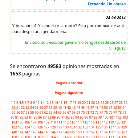
Fernando. Un abrazo
28-04-2014
Y boranarco? Y candela y la moto? Está por cambiar de auto
para despistar a gendarmeria.
Enviado por: escobar gaviria (no tengo) desde cartel de
villaguay
Se encontraron
49583
opiniones mostradas en
1653
paginas
Pagina anterior
Pagina siguiente
1
2
3
4
5
6
7
8
9
10
11
12
13
14
15
16
17
18
19
20
21
22
23
24
25
26
27
28
29
30
31
32
33
34
35
36
37
38
39
40
41
42
43
44
45
46
47
48
49
50
51
52
53
54
55
56
57
58
59
60
61
62
63
64
65
66
67
68
69
70
71
72
73
74
75
76
77
78
79
80
81
82
83
84
85
86
87
88
89
90
91
92
93
94
95
96
97
98
99
100
101
102
103
104
105
106
107
108
109
110
111
112
113
114
115
116
117
118
119
120
121
122
123
124
125
126
127
128
129
130
131
132
133
134
135
136
137
138
139
140
141
142
143
144
145
146
147
148
149
150
151
152
153
154
155
156
157
158
159
160
161
162
163
164
165
166
167
168
169
170
171
172
173
174
175