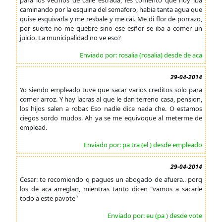
para los vecinos de calle estrada, les comento que hoy iba
caminando por la esquina del semaforo, habia tanta agua que
quise esquivarla y me resbale y me cai. Me di flor de porrazo,
por suerte no me quebre sino ese esñor se iba a comer un
juicio. La municipalidad no ve eso?
Enviado por: rosalia (rosalia) desde de aca
29-04-2014
Yo siendo empleado tuve que sacar varios creditos solo para
comer arroz. Y hay lacras al que le dan terreno casa, pension,
los hijos salen a robar. Eso nadie dice nada che. O estamos
ciegos sordo mudos. Ah ya se me equivoque al meterme de
emplead.
Enviado por: pa tra (el ) desde empleado
29-04-2014
Cesar: te recomiendo q pagues un abogado de afuera.. porq
los de aca arreglan, mientras tanto dicen "vamos a sacarle
todo a este pavote"
Enviado por: eu (pa ) desde vote