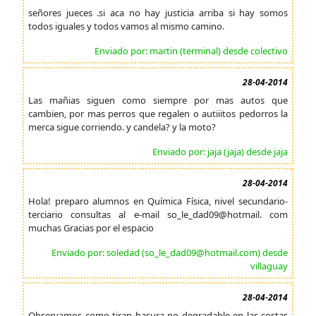
señores jueces .si aca no hay justicia arriba si hay somos
todos iguales y todos vamos al mismo camino.
Enviado por: martin (terminal) desde colectivo
28-04-2014
Las mañias siguen como siempre por mas autos que
cambien, por mas perros que regalen o autiiitos pedorros la
merca sigue corriendo. y candela? y la moto?
Enviado por: jaja (jaja) desde jaja
28-04-2014
Hola! preparo alumnos en Química Física, nivel secundario-
terciario consultas al e-mail so_le_dad09@hotmail. com
muchas Gracias por el espacio
Enviado por: soledad (so_le_dad09@hotmail.com) desde
villaguay
28-04-2014
Observamos como tiran basura no degradable en las costas