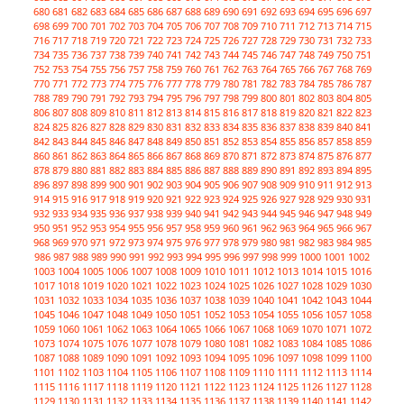
680
681
682
683
684
685
686
687
688
689
690
691
692
693
694
695
696
697
698
699
700
701
702
703
704
705
706
707
708
709
710
711
712
713
714
715
716
717
718
719
720
721
722
723
724
725
726
727
728
729
730
731
732
733
734
735
736
737
738
739
740
741
742
743
744
745
746
747
748
749
750
751
752
753
754
755
756
757
758
759
760
761
762
763
764
765
766
767
768
769
770
771
772
773
774
775
776
777
778
779
780
781
782
783
784
785
786
787
788
789
790
791
792
793
794
795
796
797
798
799
800
801
802
803
804
805
806
807
808
809
810
811
812
813
814
815
816
817
818
819
820
821
822
823
824
825
826
827
828
829
830
831
832
833
834
835
836
837
838
839
840
841
842
843
844
845
846
847
848
849
850
851
852
853
854
855
856
857
858
859
860
861
862
863
864
865
866
867
868
869
870
871
872
873
874
875
876
877
878
879
880
881
882
883
884
885
886
887
888
889
890
891
892
893
894
895
896
897
898
899
900
901
902
903
904
905
906
907
908
909
910
911
912
913
914
915
916
917
918
919
920
921
922
923
924
925
926
927
928
929
930
931
932
933
934
935
936
937
938
939
940
941
942
943
944
945
946
947
948
949
950
951
952
953
954
955
956
957
958
959
960
961
962
963
964
965
966
967
968
969
970
971
972
973
974
975
976
977
978
979
980
981
982
983
984
985
986
987
988
989
990
991
992
993
994
995
996
997
998
999
1000
1001
1002
1003
1004
1005
1006
1007
1008
1009
1010
1011
1012
1013
1014
1015
1016
1017
1018
1019
1020
1021
1022
1023
1024
1025
1026
1027
1028
1029
1030
1031
1032
1033
1034
1035
1036
1037
1038
1039
1040
1041
1042
1043
1044
1045
1046
1047
1048
1049
1050
1051
1052
1053
1054
1055
1056
1057
1058
1059
1060
1061
1062
1063
1064
1065
1066
1067
1068
1069
1070
1071
1072
1073
1074
1075
1076
1077
1078
1079
1080
1081
1082
1083
1084
1085
1086
1087
1088
1089
1090
1091
1092
1093
1094
1095
1096
1097
1098
1099
1100
1101
1102
1103
1104
1105
1106
1107
1108
1109
1110
1111
1112
1113
1114
1115
1116
1117
1118
1119
1120
1121
1122
1123
1124
1125
1126
1127
1128
1129
1130
1131
1132
1133
1134
1135
1136
1137
1138
1139
1140
1141
1142