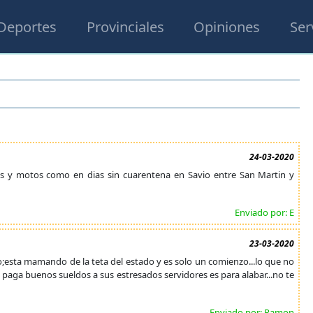
Deportes
Provinciales
Opiniones
Ser
24-03-2020
os y motos como en dias sin cuarentena en Savio entre San Martin y
Enviado por: E
23-03-2020
esta mamando de la teta del estado y es solo un comienzo...lo que no
e paga buenos sueldos a sus estresados servidores es para alabar...no te
Enviado por: Ramon