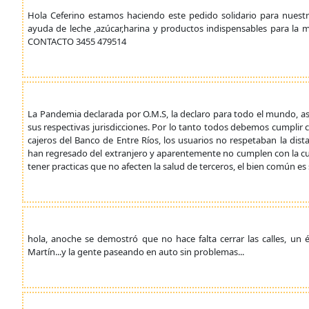
Hola Ceferino estamos haciendo este pedido solidario para nuest
ayuda de leche ,azúcar,harina y productos indispensables para la
CONTACTO 3455 479514
La Pandemia declarada por O.M.S, la declaro para todo el mundo, así 
sus respectivas jurisdicciones. Por lo tanto todos debemos cumplir
cajeros del Banco de Entre Ríos, los usuarios no respetaban la di
han regresado del extranjero y aparentemente no cumplen con la cu
tener practicas que no afecten la salud de terceros, el bien común es s
hola, anoche se demostró que no hace falta cerrar las calles, un éx
Martín...y la gente paseando en auto sin problemas...