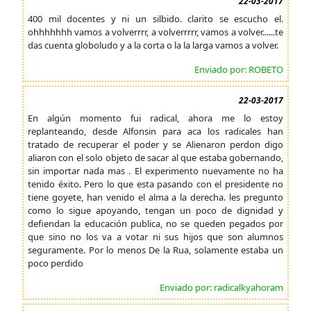
22-03-2017
400 mil docentes y ni un silbido. clarito se escucho el.
ohhhhhhh vamos a volverrrr, a volverrrrr, vamos a volver......te
das cuenta globoludo y a la corta o la la larga vamos a volver.
Enviado por: ROBETO
22-03-2017
En algún momento fui radical, ahora me lo estoy
replanteando, desde Alfonsin para aca los radicales han
tratado de recuperar el poder y se Alienaron perdon digo
aliaron con el solo objeto de sacar al que estaba gobernando,
sin importar nada mas . El experimento nuevamente no ha
tenido éxito. Pero lo que esta pasando con el presidente no
tiene goyete, han venido el alma a la derecha. les pregunto
como lo sigue apoyando, tengan un poco de dignidad y
defiendan la educación publica, no se queden pegados por
que sino no los va a votar ni sus hijos que son alumnos
seguramente. Por lo menos De la Rua, solamente estaba un
poco perdido
Enviado por: radicalkyahoram