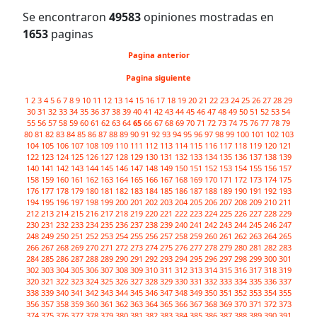
Se encontraron
49583
opiniones mostradas en
1653
paginas
Pagina anterior
Pagina siguiente
1
2
3
4
5
6
7
8
9
10
11
12
13
14
15
16
17
18
19
20
21
22
23
24
25
26
27
28
29
30
31
32
33
34
35
36
37
38
39
40
41
42
43
44
45
46
47
48
49
50
51
52
53
54
55
56
57
58
59
60
61
62
63
64
65
66
67
68
69
70
71
72
73
74
75
76
77
78
79
80
81
82
83
84
85
86
87
88
89
90
91
92
93
94
95
96
97
98
99
100
101
102
103
104
105
106
107
108
109
110
111
112
113
114
115
116
117
118
119
120
121
122
123
124
125
126
127
128
129
130
131
132
133
134
135
136
137
138
139
140
141
142
143
144
145
146
147
148
149
150
151
152
153
154
155
156
157
158
159
160
161
162
163
164
165
166
167
168
169
170
171
172
173
174
175
176
177
178
179
180
181
182
183
184
185
186
187
188
189
190
191
192
193
194
195
196
197
198
199
200
201
202
203
204
205
206
207
208
209
210
211
212
213
214
215
216
217
218
219
220
221
222
223
224
225
226
227
228
229
230
231
232
233
234
235
236
237
238
239
240
241
242
243
244
245
246
247
248
249
250
251
252
253
254
255
256
257
258
259
260
261
262
263
264
265
266
267
268
269
270
271
272
273
274
275
276
277
278
279
280
281
282
283
284
285
286
287
288
289
290
291
292
293
294
295
296
297
298
299
300
301
302
303
304
305
306
307
308
309
310
311
312
313
314
315
316
317
318
319
320
321
322
323
324
325
326
327
328
329
330
331
332
333
334
335
336
337
338
339
340
341
342
343
344
345
346
347
348
349
350
351
352
353
354
355
356
357
358
359
360
361
362
363
364
365
366
367
368
369
370
371
372
373
374
375
376
377
378
379
380
381
382
383
384
385
386
387
388
389
390
391