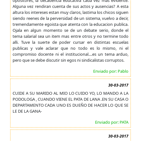
opositores, la decadencia educativa cada vez mas evidente.
Alguna vez rendiran cuenta de sus actos y ausencias? A esta
altura los intereses estan muy claros, lastima los chicos siguen
siendo reenes de la perversidad de un sistema, vuelvo a decir,
tremendamente egoista que atenta con la educacion publica.
Ojala en algun momento se de un debate serio, donde el
tema salarial sea un item mas entre otros y no termine todo
alli. Tuve la suerte de poder cursar en distintas escuelas
publicas y vale aclarar que no todo es lo mismo, ni el
compromiso docente ni el institucional....es un tema arduo,
pero que se debe discutir sin egos ni sindicalistas corruptos.
Enviado por: Pablo
30-03-2017
CUIDE A SU MARIDO AL MIO LO CUIDO YO, LO MANDO A LA
PODOLOGA , CUANDO VIENE EL PATA DE LANA .EN SU CASA O
DEPARTAMENTO CADA UNO ES DUEÑO DE HACER LO QUE SE
LE DE LA GANA-
Enviado por: PATA
30-03-2017