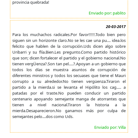
provincia quebrada!
Enviado por: pablito
20-03-2017
Para los muchachos radicales.Por favor!!!!!.Todo bien pero
siguen sin un horizonte claro.No se les cae una pu.... idea.los
felicito que hablen de la corrupción.Uds dicen algo sobre
Uribarri y su flía.Bien.Les pregunto.Como partido histórico
que son; dicen fortalecer el partido y el gobierno nacional.No
tienen vergÜenza?.Son tan pel.....?.Apoyan a un gobierno que
todos los días se muestra asuntos de corrupción de
diferentes ministros y todos los secuases que tiene el Mauri
corrupto a su alrededor.No tienen vergüenza.Tiraron el
partido a la mierda.si se levanta el Hipólito los cag..... a
patadas por el traste.No pueden conducir un partido
centenario apoyando semejante manga de atorrantes que
tienen a nivel nacional.Tiraron la historia a la
mierda.Desaparecieron.No ganamos más por culpa de
semejantes pelo....dos como Uds.
Enviado por: Villa