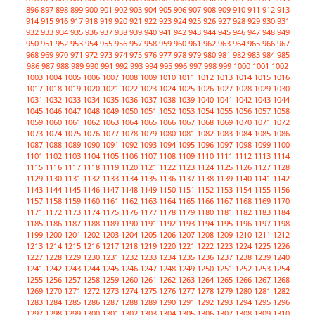
896
897
898
899
900
901
902
903
904
905
906
907
908
909
910
911
912
913
914
915
916
917
918
919
920
921
922
923
924
925
926
927
928
929
930
931
932
933
934
935
936
937
938
939
940
941
942
943
944
945
946
947
948
949
950
951
952
953
954
955
956
957
958
959
960
961
962
963
964
965
966
967
968
969
970
971
972
973
974
975
976
977
978
979
980
981
982
983
984
985
986
987
988
989
990
991
992
993
994
995
996
997
998
999
1000
1001
1002
1003
1004
1005
1006
1007
1008
1009
1010
1011
1012
1013
1014
1015
1016
1017
1018
1019
1020
1021
1022
1023
1024
1025
1026
1027
1028
1029
1030
1031
1032
1033
1034
1035
1036
1037
1038
1039
1040
1041
1042
1043
1044
1045
1046
1047
1048
1049
1050
1051
1052
1053
1054
1055
1056
1057
1058
1059
1060
1061
1062
1063
1064
1065
1066
1067
1068
1069
1070
1071
1072
1073
1074
1075
1076
1077
1078
1079
1080
1081
1082
1083
1084
1085
1086
1087
1088
1089
1090
1091
1092
1093
1094
1095
1096
1097
1098
1099
1100
1101
1102
1103
1104
1105
1106
1107
1108
1109
1110
1111
1112
1113
1114
1115
1116
1117
1118
1119
1120
1121
1122
1123
1124
1125
1126
1127
1128
1129
1130
1131
1132
1133
1134
1135
1136
1137
1138
1139
1140
1141
1142
1143
1144
1145
1146
1147
1148
1149
1150
1151
1152
1153
1154
1155
1156
1157
1158
1159
1160
1161
1162
1163
1164
1165
1166
1167
1168
1169
1170
1171
1172
1173
1174
1175
1176
1177
1178
1179
1180
1181
1182
1183
1184
1185
1186
1187
1188
1189
1190
1191
1192
1193
1194
1195
1196
1197
1198
1199
1200
1201
1202
1203
1204
1205
1206
1207
1208
1209
1210
1211
1212
1213
1214
1215
1216
1217
1218
1219
1220
1221
1222
1223
1224
1225
1226
1227
1228
1229
1230
1231
1232
1233
1234
1235
1236
1237
1238
1239
1240
1241
1242
1243
1244
1245
1246
1247
1248
1249
1250
1251
1252
1253
1254
1255
1256
1257
1258
1259
1260
1261
1262
1263
1264
1265
1266
1267
1268
1269
1270
1271
1272
1273
1274
1275
1276
1277
1278
1279
1280
1281
1282
1283
1284
1285
1286
1287
1288
1289
1290
1291
1292
1293
1294
1295
1296
1297
1298
1299
1300
1301
1302
1303
1304
1305
1306
1307
1308
1309
1310