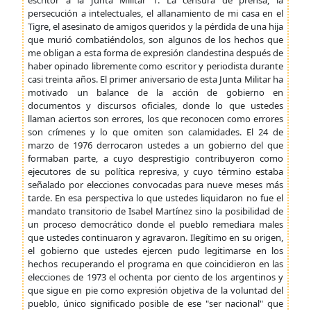
escritor a la Junta Militar 1. La censura de prensa, la
persecución a intelectuales, el allanamiento de mi casa en el
Tigre, el asesinato de amigos queridos y la pérdida de una hija
que murió combatiéndolos, son algunos de los hechos que
me obligan a esta forma de expresión clandestina después de
haber opinado libremente como escritor y periodista durante
casi treinta años. El primer aniversario de esta Junta Militar ha
motivado un balance de la acción de gobierno en
documentos y discursos oficiales, donde lo que ustedes
llaman aciertos son errores, los que reconocen como errores
son crímenes y lo que omiten son calamidades. El 24 de
marzo de 1976 derrocaron ustedes a un gobierno del que
formaban parte, a cuyo desprestigio contribuyeron como
ejecutores de su política represiva, y cuyo término estaba
señalado por elecciones convocadas para nueve meses más
tarde. En esa perspectiva lo que ustedes liquidaron no fue el
mandato transitorio de Isabel Martínez sino la posibilidad de
un proceso democrático donde el pueblo remediara males
que ustedes continuaron y agravaron. Ilegítimo en su origen,
el gobierno que ustedes ejercen pudo legitimarse en los
hechos recuperando el programa en que coincidieron en las
elecciones de 1973 el ochenta por ciento de los argentinos y
que sigue en pie como expresión objetiva de la voluntad del
pueblo, único significado posible de ese "ser nacional" que