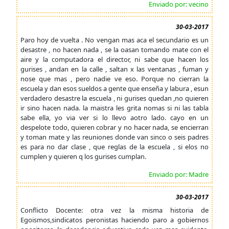
Enviado por: vecino
30-03-2017
Paro hoy de vuelta . No vengan mas aca el secundario es un
desastre , no hacen nada , se la oasan tomando mate con el
aire y la computadora el director, ni sabe que hacen los
gurises , andan en la calle , saltan x las ventanas , fuman y
nose que mas , pero nadie ve eso. Porque no cierran la
escuela y dan esos sueldos a gente que enseña y labura , esun
verdadero desastre la escuela , ni gurises quedan ,no quieren
ir sino hacen nada. la maistra les grita nomas si ni las tabla
sabe ella, yo via ver si lo llevo aotro lado. cayo en un
despelote todo, quieren cobrar y no hacer nada, se encierran
y toman mate y las reuniones donde van sinco o seis padres
es para no dar clase , que reglas de la escuela , si elos no
cumplen y quieren q los gurises cumplan.
Enviado por: Madre
30-03-2017
Conflicto Docente: otra vez la misma historia de
Egoismos,sindicatos peronistas haciendo paro a gobiernos