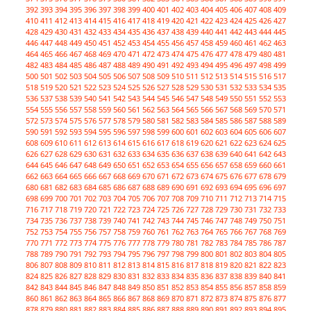
392
393
394
395
396
397
398
399
400
401
402
403
404
405
406
407
408
409
410
411
412
413
414
415
416
417
418
419
420
421
422
423
424
425
426
427
428
429
430
431
432
433
434
435
436
437
438
439
440
441
442
443
444
445
446
447
448
449
450
451
452
453
454
455
456
457
458
459
460
461
462
463
464
465
466
467
468
469
470
471
472
473
474
475
476
477
478
479
480
481
482
483
484
485
486
487
488
489
490
491
492
493
494
495
496
497
498
499
500
501
502
503
504
505
506
507
508
509
510
511
512
513
514
515
516
517
518
519
520
521
522
523
524
525
526
527
528
529
530
531
532
533
534
535
536
537
538
539
540
541
542
543
544
545
546
547
548
549
550
551
552
553
554
555
556
557
558
559
560
561
562
563
564
565
566
567
568
569
570
571
572
573
574
575
576
577
578
579
580
581
582
583
584
585
586
587
588
589
590
591
592
593
594
595
596
597
598
599
600
601
602
603
604
605
606
607
608
609
610
611
612
613
614
615
616
617
618
619
620
621
622
623
624
625
626
627
628
629
630
631
632
633
634
635
636
637
638
639
640
641
642
643
644
645
646
647
648
649
650
651
652
653
654
655
656
657
658
659
660
661
662
663
664
665
666
667
668
669
670
671
672
673
674
675
676
677
678
679
680
681
682
683
684
685
686
687
688
689
690
691
692
693
694
695
696
697
698
699
700
701
702
703
704
705
706
707
708
709
710
711
712
713
714
715
716
717
718
719
720
721
722
723
724
725
726
727
728
729
730
731
732
733
734
735
736
737
738
739
740
741
742
743
744
745
746
747
748
749
750
751
752
753
754
755
756
757
758
759
760
761
762
763
764
765
766
767
768
769
770
771
772
773
774
775
776
777
778
779
780
781
782
783
784
785
786
787
788
789
790
791
792
793
794
795
796
797
798
799
800
801
802
803
804
805
806
807
808
809
810
811
812
813
814
815
816
817
818
819
820
821
822
823
824
825
826
827
828
829
830
831
832
833
834
835
836
837
838
839
840
841
842
843
844
845
846
847
848
849
850
851
852
853
854
855
856
857
858
859
860
861
862
863
864
865
866
867
868
869
870
871
872
873
874
875
876
877
878
879
880
881
882
883
884
885
886
887
888
889
890
891
892
893
894
895