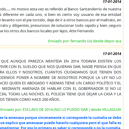
17-01-2014
do..... mi motivo esta vez es referido al Banco Santanderrio de nuestra
s diferente en cada uno, si bien es cierto soy usuario de esa entidad
 levanto con el pie torcido, deje de ir a otros bancos por el maltrato, en
rato y diligentes, presurosos de solucionar todo rapido y bien ,seguro
los otros dos bancos locales por lejos. Atte Fernando
Enviado por: fernando (si) desde depor aca
17-01-2014
QUE AUNQUE PAREZCA MENTIDA EN 2014 TODAVIA EXISTEN LOS
IVIR CON EL SUELDO QUE NOS QUIERAN DAR, NADIE PIENSA EN QUE
RA ELLOS Y NOSOTROS, CUANTOS CIUDADANOS QUE TIENEN DOS
PODEMOS PONER A NOMBRE DE NOSOTROS PORQUE LA LEY NO LO
NCIO QUIEN ES ABOGADO Y ADEMAS TIENE UN CARGO POLITICO Y EL
O MEDIANTE AMENAZA DE HABLAR CON EL GOBERNADOR SI NO LE
AL TODAS LAS NOCHES. EL POLICIA TIENE QUE DEJAR LA CASA Y LA
 NOS TIENEN COMO HACE 200 AÑOS.
Enviado por: ESCLAVO DE 2014 (NO LO PUEDO DAR ) desde VILLAGUAY
ree la amenaza porque sinceramente si corresponde la custodia se debe
que explico que amenazar puede hacerlo cualquiera pero el que falla es
amedrentar. Por eso lo primero es saber si corresponde o no la custodia.