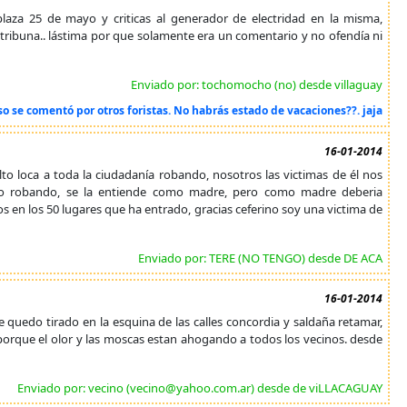
laza 25 de mayo y criticas al generador de electridad en la misma,
ribuna.. lástima por que solamente era un comentario y no ofendía ni
Enviado por: tochomocho (no) desde villaguay
so se comentó por otros foristas. No habrás estado de vacaciones??. jaja
16-01-2014
o loca a toda la ciudadanía robando, nosotros las victimas de él nos
uio robando, se la entiende como madre, pero como madre deberia
 en los 50 lugares que ha entrado, gracias ceferino soy una victima de
Enviado por: TERE (NO TENGO) desde DE ACA
16-01-2014
 quedo tirado en la esquina de las calles concordia y saldaña retamar,
ar, porque el olor y las moscas estan ahogando a todos los vecinos. desde
Enviado por: vecino (vecino@yahoo.com.ar) desde de viLLACAGUAY