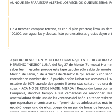
AUNQUE SEA PARA ESTAR ALERTAS LOS VECINOS .QUIENES SERAN 
Hola necesito comprar terreno, es con el plan procrear, lleva un ti
100.000, con agua, luz y cloacas, listo para escriturar, gracias dejen el
..QUIERO RENDIR UN MERECIDO HOMENAJE EN EL RECUERDO A
HERMINIO "NEGRO" LUNA, del Reg.27 de Monte (Formosa) Hermindo te
saber leer ni escribir, porque este tape gaucho sólo sabía del mont
Marx ni de Lenin, ni de la "lucha de clases" o la "plusvalía". Y con 
entender en nombre de qué pueblo decían luchar sus asesinos. El 
octubre de 1975 cuando de repente 5 terroristas saltaron de una de
cosa. - ¡ACÁ NO SE RINDE NADIE, MIERDA ! Respondió Luna con su 
Compañía, dándole tiempo a sus camaradas de reaccionar. Hu
ametralladora desde una de las ventanas del baño. La tenaz resisten
que esperaban encontrarse con "provincianos adolescentes más in
escribió luego uno de ellos. Luego de un par de horas de feroces 