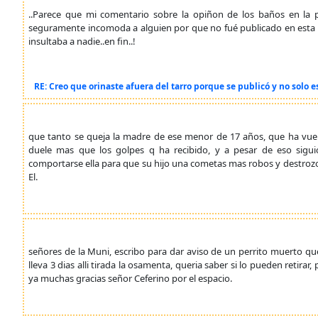
..Parece que mi comentario sobre la opiñon de los baños en la p
seguramente incomoda a alguien por que no fué publicado en esta t
insultaba a nadie..en fin..!
RE: Creo que orinaste afuera del tarro porque se publicó y no solo e
que tanto se queja la madre de ese menor de 17 años, que ha vuelt
duele mas que los golpes q ha recibido, y a pesar de eso sig
comportarse ella para que su hijo una cometas mas robos y destrozos
El.
señores de la Muni, escribo para dar aviso de un perrito muerto que
lleva 3 dias alli tirada la osamenta, queria saber si lo pueden retir
ya muchas gracias señor Ceferino por el espacio.