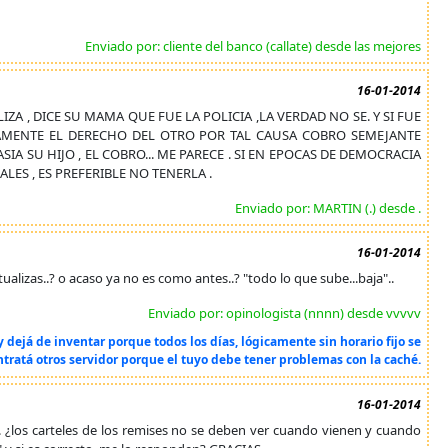
Enviado por: cliente del banco (callate) desde las mejores
16-01-2014
ZA , DICE SU MAMA QUE FUE LA POLICIA ,LA VERDAD NO SE. Y SI FUE
AMENTE EL DERECHO DEL OTRO POR TAL CAUSA COBRO SEMEJANTE
SIA SU HIJO , EL COBRO... ME PARECE . SI EN EPOCAS DE DEMOCRACIA
LES , ES PREFERIBLE NO TENERLA .
Enviado por: MARTIN (.) desde .
16-01-2014
alizas..? o acaso ya no es como antes..? "todo lo que sube...baja"..
Enviado por: opinologista (nnnn) desde vvvvv
dejá de inventar porque todos los días, lógicamente sin horario fijo se
ontratá otros servidor porque el tuyo debe tener problemas con la caché.
16-01-2014
 ¿los carteles de los remises no se deben ver cuando vienen y cuando