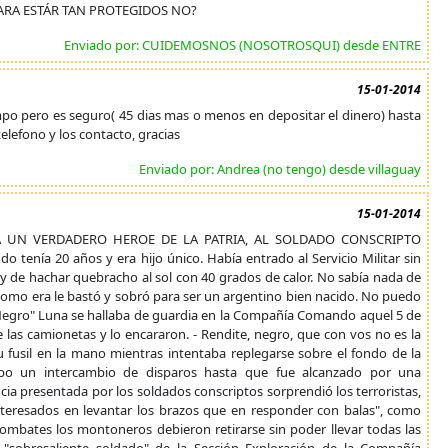
PARA ESTÁR TAN PROTEGIDOS NO?
Enviado por: CUIDEMOSNOS (NOSOTROSQUI) desde ENTRE
15-01-2014
empo pero es seguro( 45 dias mas o menos en depositar el dinero) hasta
 telefono y los contacto, gracias
Enviado por: Andrea (no tengo) desde villaguay
15-01-2014
 UN VERDADERO HEROE DE LA PATRIA, AL SOLDADO CONSCRIPTO
nía 20 años y era hijo único. Había entrado al Servicio Militar sin
e y de hachar quebracho al sol con 40 grados de calor. No sabía nada de
ser como era le bastó y sobró para ser un argentino bien nacido. No puedo
"Negro" Luna se hallaba de guardia en la Compañía Comando aquel 5 de
 las camionetas y lo encararon. - Rendite, negro, que con vos no es la
fusil en la mano mientras intentaba replegarse sobre el fondo de la
bo un intercambio de disparos hasta que fue alcanzado por una
cia presentada por los soldados conscriptos sorprendió los terroristas,
teresados en levantar los brazos que en responder con balas", como
combates los montoneros debieron retirarse sin poder llevar todas las