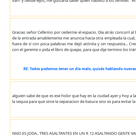
van? y desde lejos, me gustaria saber quien habilito a los temises "Y
Gracias señor Ceferino por cederme el espacio. Día atrás concurrí a
de la entrada amablemente me anuncia hacia otra empleada la cual,
fuera de sí con poca palabras me dejó atónita y sin respuesta... Cr
con el gerente o pida el libro de quejas, para que dije termino los t
RE: Todos podemos tener un día malo, quizás hablando nuevame
alguien sabe de que es ese holor que hay en la ciudad ayer y hoy a 
la sequia para que sirve la separacion de basura sino es para evitar l
NNO ES JODA.. TRES ASALTANTES EN UN R 12 ASALTANDO GENTE VA