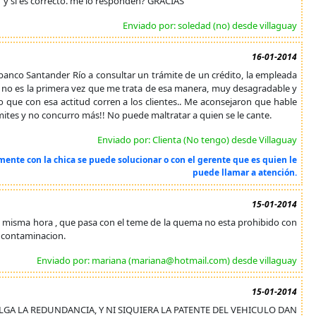
A" y si es correcto. me lo responden? GRACIAS
Enviado por: soledad (no) desde villaguay
16-01-2014
l banco Santander Río a consultar un trámite de un crédito, la empleada
 no es la primera vez que me trata de esa manera, muy desagradable y
eo que con esa actitud corren a los clientes.. Me aconsejaron que hable
rámites y no concurro más!! No puede maltratar a quien se le cante.
Enviado por: Clienta (No tengo) desde Villaguay
nte con la chica se puede solucionar o con el gerente que es quien le
puede llamar a atención.
15-01-2014
la misma hora , que pasa con el teme de la quema no esta prohibido con
a contaminacion.
Enviado por: mariana (mariana@hotmail.com) desde villaguay
15-01-2014
LGA LA REDUNDANCIA, Y NI SIQUIERA LA PATENTE DEL VEHICULO DAN