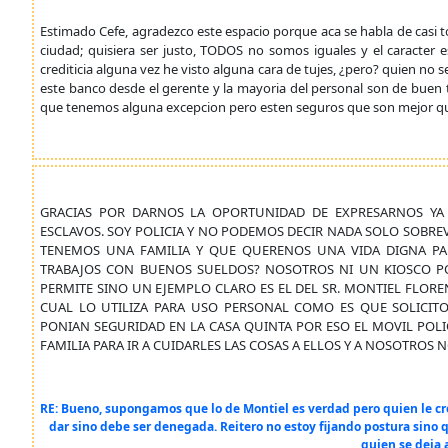
Estimado Cefe, agradezco este espacio porque aca se habla de casi to
ciudad; quisiera ser justo, TODOS no somos iguales y el caracter e
crediticia alguna vez he visto alguna cara de tujes, ¿pero? quien no se
este banco desde el gerente y la mayoria del personal son de buen t
que tenemos alguna excepcion pero esten seguros que son mejor que 
GRACIAS POR DARNOS LA OPORTUNIDAD DE EXPRESARNOS YA 
ESCLAVOS. SOY POLICIA Y NO PODEMOS DECIR NADA SOLO SOBREV
TENEMOS UNA FAMILIA Y QUE QUERENOS UNA VIDA DIGNA PA
TRABAJOS CON BUENOS SUELDOS? NOSOTROS NI UN KIOSCO 
PERMITE SINO UN EJEMPLO CLARO ES EL DEL SR. MONTIEL FLORE
CUAL LO UTILIZA PARA USO PERSONAL COMO ES QUE SOLICIT
PONIAN SEGURIDAD EN LA CASA QUINTA POR ESO EL MOVIL POLICI
FAMILIA PARA IR A CUIDARLES LAS COSAS A ELLOS Y A NOSOTROS
RE: Bueno, supongamos que lo de Montiel es verdad pero quien le c
dar sino debe ser denegada. Reitero no estoy fijando postura sino 
quien se deja 