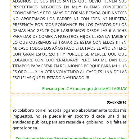
ALGUNOS DE SUS INTEGRANTES QUE OBVIO TIENEN SUS
RESPECTIVOS NEGOCIOS EN MUY BUENAS CONDICIOES
ECONOMICAS Y RECLAMAS DE FORMA PESADA QUE A VECES
NO APORTAMOS LOS PADRES NI CON IDEA NI NUESTRA
PRESENCIA POR DIOS PONGANCE EN LOS ZAPATOS DE LOS
DEMAS HAY GENTE QUE LABURAMOS DESDE LAS 6 A 16HS
PARA DAR DE COMER A NUESTROS HIJOS LLEGA LA TARDE Y
LO QUE QUEREMOS ES TRATAR DE ESTAR CON ELLOS !!! EN
MI CASO TODOS LOS AÑOS PAGO EFECTIVOS EL AÑO ENTERO
CON GRAN ESFUERZO !!! Y PORQUE SE MERECE QUE QUE
COLABORE CON COOPERADORA!!! PERO NO ME DAN LOS
TIEMPOS PARA ESTAR EN REUNIONES PORQUE PARA MI 1 HS
ES ORO ...... Y LA OTRA VOLVIENDO AL CASO ES UNA DE LAS
ESCUELAS QUE EL ESTADO A AYUDADO!!!!
Enviado por: C A (no tengo) desde VILLAGUAY
05-07-2014
Yo colaboro con el hospital pgando absolutamente todos mis
impuestos, no se puede ir en socorro d cada una d las
entidades publicas, para eso recauda el gobierno. lo q falta es
gente idonea.
Enviado por: Nestor (Nestorluggren@gmail.com) desde Vgy