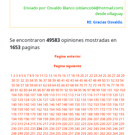
Enviado por: Osvaldo Blanco (oblanco04@hotmail.com)
desde villaguay
RE: Gracias Osvaldo.
Se encontraron
49583
opiniones mostradas en
1653
paginas
Pagina anterior
Pagina siguiente
1
2
3
4
5
6
7
8
9
10
11
12
13
14
15
16
17
18
19
20
21
22
23
24
25
26
27
28
29
30
31
32
33
34
35
36
37
38
39
40
41
42
43
44
45
46
47
48
49
50
51
52
53
54
55
56
57
58
59
60
61
62
63
64
65
66
67
68
69
70
71
72
73
74
75
76
77
78
79
80
81
82
83
84
85
86
87
88
89
90
91
92
93
94
95
96
97
98
99
100
101
102
103
104
105
106
107
108
109
110
111
112
113
114
115
116
117
118
119
120
121
122
123
124
125
126
127
128
129
130
131
132
133
134
135
136
137
138
139
140
141
142
143
144
145
146
147
148
149
150
151
152
153
154
155
156
157
158
159
160
161
162
163
164
165
166
167
168
169
170
171
172
173
174
175
176
177
178
179
180
181
182
183
184
185
186
187
188
189
190
191
192
193
194
195
196
197
198
199
200
201
202
203
204
205
206
207
208
209
210
211
212
213
214
215
216
217
218
219
220
221
222
223
224
225
226
227
228
229
230
231
232
233
234
235
236
237
238
239
240
241
242
243
244
245
246
247
248
249
250
251
252
253
254
255
256
257
258
259
260
261
262
263
264
265