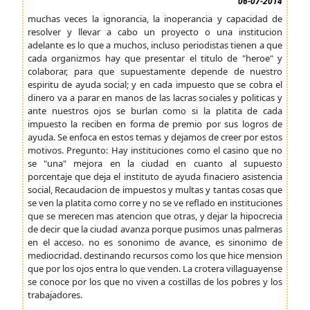
06-07-2014
muchas veces la ignorancia, la inoperancia y capacidad de
resolver y llevar a cabo un proyecto o una institucion
adelante es lo que a muchos, incluso periodistas tienen a que
cada organizmos hay que presentar el titulo de "heroe" y
colaborar, para que supuestamente depende de nuestro
espiritu de ayuda social; y en cada impuesto que se cobra el
dinero va a parar en manos de las lacras sociales y politicas y
ante nuestros ojos se burlan como si la platita de cada
impuesto la reciben en forma de premio por sus logros de
ayuda. Se enfoca en estos temas y dejamos de creer por estos
motivos. Pregunto: Hay instituciones como el casino que no
se "una" mejora en la ciudad en cuanto al supuesto
porcentaje que deja el instituto de ayuda finaciero asistencia
social, Recaudacion de impuestos y multas y tantas cosas que
se ven la platita como corre y no se ve reflado en instituciones
que se merecen mas atencion que otras, y dejar la hipocrecia
de decir que la ciudad avanza porque pusimos unas palmeras
en el acceso. no es sononimo de avance, es sinonimo de
mediocridad. destinando recursos como los que hice mension
que por los ojos entra lo que venden. La crotera villaguayense
se conoce por los que no viven a costillas de los pobres y los
trabajadores.