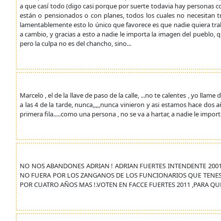
a que casí todo (digo casi porque por suerte todavia hay personas c
están o pensionados o con planes, todos los cuales no necesitan 
lamentablemente esto lo único que favorece es que nadie quiera trab
a cambio, y gracias a esto a nadie le importa la imagen del pueblo
pero la culpa no es del chancho, sino...
Marcelo , el de la llave de paso de la calle, ...no te calentes , yo llame
a las 4 de la tarde, nunca,,,,,nunca vinieron y asi estamos hace dos añ
primera fila.....como una persona , no se va a hartar, a nadie le importa
NO NOS ABANDONES ADRIAN ! ADRIAN FUERTES INTENDENTE 20011 
NO FUERA POR LOS ZANGANOS DE LOS FUNCIONARIOS QUE TENES ,
POR CUATRO AÑOS MAS !.VOTEN EN FACCE FUERTES 2011 ,PARA QU