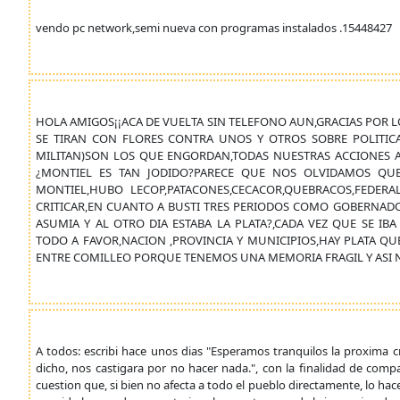
vendo pc network,semi nueva con programas instalados .15448427
HOLA AMIGOS¡¡ACA DE VUELTA SIN TELEFONO AUN,GRACIAS POR L
SE TIRAN CON FLORES CONTRA UNOS Y OTROS SOBRE POLITIC
MILITAN)SON LOS QUE ENGORDAN,TODAS NUESTRAS ACCIONES A
¿MONTIEL ES TAN JODIDO?PARECE QUE NOS OLVIDAMOS QU
MONTIEL,HUBO LECOP,PATACONES,CECACOR,QUEBRACOS,FEDER
CRITICAR,EN CUANTO A BUSTI TRES PERIODOS COMO GOBERNAD
ASUMIA Y AL OTRO DIA ESTABA LA PLATA?,CADA VEZ QUE SE IBA
TODO A FAVOR,NACION ,PROVINCIA Y MUNICIPIOS,HAY PLATA QU
ENTRE COMILLEO PORQUE TENEMOS UNA MEMORIA FRAGIL Y ASI N
A todos: escribi hace unos dias "Esperamos tranquilos la proxima 
dicho, nos castigara por no hacer nada.", con la finalidad de comp
cuestion que, si bien no afecta a todo el pueblo directamente, lo ha