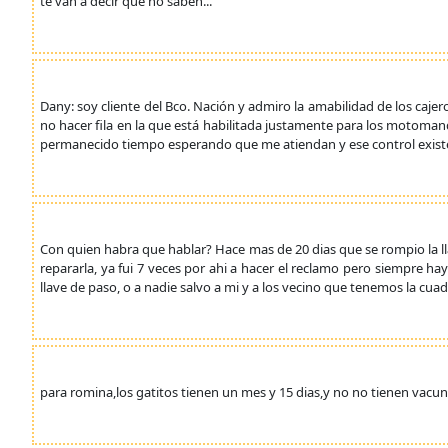
te van a decir que no saben...
Dany: soy cliente del Bco. Nación y admiro la amabilidad de los cajero
no hacer fila en la que está habilitada justamente para los motomand
permanecido tiempo esperando que me atiendan y ese control exist
Con quien habra que hablar? Hace mas de 20 dias que se rompio la ll
repararla, ya fui 7 veces por ahi a hacer el reclamo pero siempre 
llave de paso, o a nadie salvo a mi y a los vecino que tenemos la cuad
para romina,los gatitos tienen un mes y 15 dias,y no no tienen vacu