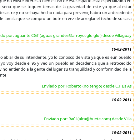
e no existe interes o bien el uso de este espacio esta especializado en
o seria que se toquen temas de la gravedad de este ya que al estar
l desastre y no se haya hecho nada para prevenir, habrá un antecedente
e familia que se compro un bote en vez de arreglar el techo de su casa
ado por: aguante CGT (aguas grandes@arroyo. glu glu ) desde Villaguay
16-02-2011
cho ablar de su intendente. yo lo conosco de vista ya que es eun pueblo
 yo voy desde el 95 y veo un pueblo en decadencia que a retrocedido
 no entiendo a la gente del lugar su tranquilidad y comformidad de la
ante
Enviado por: Roberto (no tengo) desde C.F Bs As
16-02-2011
Enviado por: Raúl (alca@huete.com) desde Villa
16-02-2011