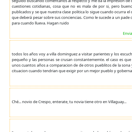
seguido buscando comentarios al respecto y me da la impresion de qu
cuestiones cotidianas, cosa que no es mala de por si, pero buen
publicados y se que nuestra clase politica lo sigue cuando ocurra e
que deberá pesar sobre sus conciencias. Como le sucede a un pade d
para cuando llueva. Hagan ruido
Envi
todos los años voy a villa dominguez a visitar parientes y los escu
pequeño y las personas se crusan constantememte. el caso es que
unos cuantos años a comparacion de de otros pueblitos de la sona y
cituacion cuando tendrian que exigir por un mejor pueblo y gobern
Ché... novio de Crespo, enterate, tu novia tiene otro en Villaguay...