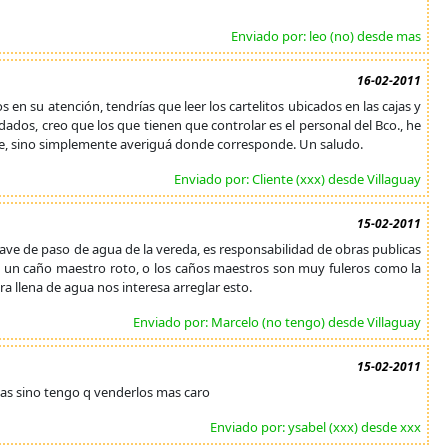
Enviado por: leo (no) desde mas
16-02-2011
s en su atención, tendrías que leer los cartelitos ubicados en las cajas y
ados, creo que los que tienen que controlar es el personal del Bco., he
e, sino simplemente averiguá donde corresponde. Un saludo.
Enviado por: Cliente (xxx) desde Villaguay
15-02-2011
ave de paso de agua de la vereda, es responsabilidad de obras publicas
hay un caño maestro roto, o los caños maestros son muy fuleros como la
ra llena de agua nos interesa arreglar esto.
Enviado por: Marcelo (no tengo) desde Villaguay
15-02-2011
nas sino tengo q venderlos mas caro
Enviado por: ysabel (xxx) desde xxx