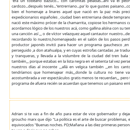
"era un tobeano bazuco... con caronitas peladas...ahí va el peón
cardozo...después tenés..."entrerriano...pa' lo que gustes paisano...
bien el homenaje a linares aquel que nació en la paz más prec
expedicionarios españoles , ciudad bien entrerriana desde temprano y
nació este máximo prócer de la chamarrita, copiose los hermanos 
acordarnos lógico de los nuestros acá, como gallina alsína con su te
una canción así ,,, o de víctor velazquez aquel cantautor nuestro...
recordando lo nuestro,homenajeado en el salón de los pasos perdid
productor japonés invitó para hacer un programa gauchesco ,en 
perseguido ,a don atahualpa, y en cuyas estrofas cantadas ,se traducí
y tranqueras, y llevada a la vislumbre de la ciudad del tren bala
también,,, porque estabas en la lista negra en el setenta tal vez pe
nuestros días al inocente ,,,allá en velgica también ,,,en los 
tendríamos que homenajear más,,,donde la cultura no tiene val
acostumbrada a ver espectáculos gratis menos te recuerdan,,, pero 
programa de afuera recién se acuerdan que tenemos un paisano em
Adrian si te vas a fin de año para estar de vice gobernador y dej
groucho marx que dijo "La politica es el arte de buscar problemas, 
equivocados "Buenas noches. PD;Mañana a las diez primeras persona