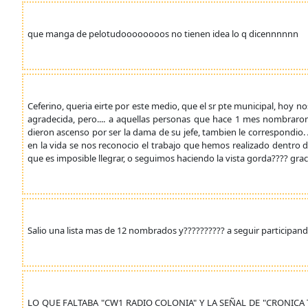
que manga de pelotudoooooooos no tienen idea lo q dicennnnnn
Ceferino, queria eirte por este medio, que el sr pte municipal, hoy 
agradecida, pero.... a aquellas personas que hace 1 mes nombraron,
dieron ascenso por ser la dama de su jefe, tambien le correspondio
en la vida se nos reconocio el trabajo que hemos realizado dentro de
que es imposible llegrar, o seguimos haciendo la vista gorda???? graci
Salio una lista mas de 12 nombrados y?????????? a seguir participando 
LO QUE FALTABA "CW1 RADIO COLONIA" Y LA SEÑAL DE "CRONICA 