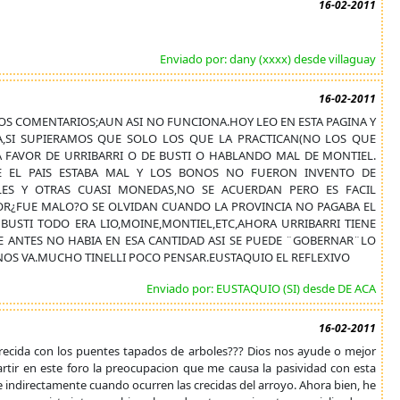
16-02-2011
Enviado por: dany (xxxx) desde villaguay
16-02-2011
OS COMENTARIOS;AUN ASI NO FUNCIONA.HOY LEO EN ESTA PAGINA Y
A,SI SUPIERAMOS QUE SOLO LOS QUE LA PRACTICAN(NO LOS QUE
 FAVOR DE URRIBARRI O DE BUSTI O HABLANDO MAL DE MONTIEL.
E EL PAIS ESTABA MAL Y LOS BONOS NO FUERON INVENTO DE
ALES Y OTRAS CUASI MONEDAS,NO SE ACUERDAN PERO ES FACIL
OR¿FUE MALO?O SE OLVIDAN CUANDO LA PROVINCIA NO PAGABA EL
 BUSTI TODO ERA LIO,MOINE,MONTIEL,ETC,AHORA URRIBARRI TIENE
E ANTES NO HABIA EN ESA CANTIDAD ASI SE PUEDE ¨GOBERNAR¨LO
OS VA.MUCHO TINELLI POCO PENSAR.EUSTAQUIO EL REFLEXIVO
Enviado por: EUSTAQUIO (SI) desde DE ACA
16-02-2011
crecida con los puentes tapados de arboles??? Dios nos ayude o mejor
artir en este foro la preocupacion que me causa la pasividad con esta
ce indirectamente cuando ocurren las crecidas del arroyo. Ahora bien, he