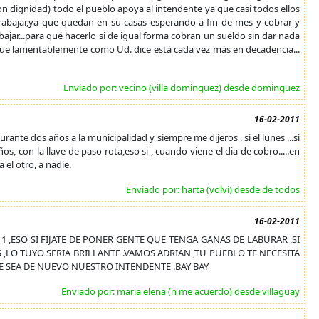
on dignidad) todo el pueblo apoya al intendente ya que casi todos ellos
trabajar,ya que quedan en su casas esperando a fin de mes y cobrar y
ajar...para qué hacerlo si de igual forma cobran un sueldo sin dar nada
, que lamentablemente como Ud. dice está cada vez más en decadencia...
Enviado por: vecino (villa dominguez) desde dominguez
16-02-2011
 durante dos años a la municipalidad y siempre me dijeros , si el lunes ...si
os, con la llave de paso rota,eso si , cuando viene el dia de cobro.....en
 el otro, a nadie.
Enviado por: harta (volvi) desde de todos
16-02-2011
,ESO SI FIJATE DE PONER GENTE QUE TENGA GANAS DE LABURAR ,SI
LO TUYO SERIA BRILLANTE .VAMOS ADRIAN ,TU PUEBLO TE NECESITA
E SEA DE NUEVO NUESTRO INTENDENTE .BAY BAY
Enviado por: maria elena (n me acuerdo) desde villaguay