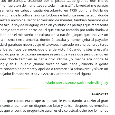
cito de'stancia... cruzando por la picada"....que grande don linares
con un apreton de mano ...se va toda mi amistá'"... la verdad me pareció
isamente en cabayu cuatía descubierto en 1730 por una flotilla de
 cuna de la cultura telúrica folclórica e histórica nuestra ,aquí donde
cuesta y ánimo del sentir entrerriano de méndez, también tenemos que
ma ta'que soy de villaguay, vean en youtúbe los paisajes que representa
de paraje altamirano norte ,aquel que estuvo tocando por radio ritadavia
os por el ministerio de cultura de la nación ,,,aquel que una vez un
la misma tierra amarilla, donde él tocaba y homenajeba al payador
a el garabato nipon abajo el televisor, inspirado en una tierra de teros
 y los edificios de neon...que grande víctor! Cuando juistes a españa
rseguido por error ,,,como siempre se persigue y se sigue persiguendo en
cantones donde también se habla otro idioma ,,,y menos acá donde te
or, y en tu pueblo ,donde tocar no vale nada ,,,cuando la gente
te conocen de nombre y apellido o tararean " la primavera" y sí ven un
bajador llamado VÍCTOR VELAZQUEZ.atentamente el cigarra
Enviado por: CIGARRA (Xxl) desde villaguay
16-02-2011
ando que cualquiera ocupe tu puesto, le estas dando la razòn al gran
encontrarlos, hacer un diagnostico falso y aplicar despuès los remedios
s que encontrès preguntale quien es el vice actual, ocho por lo menos