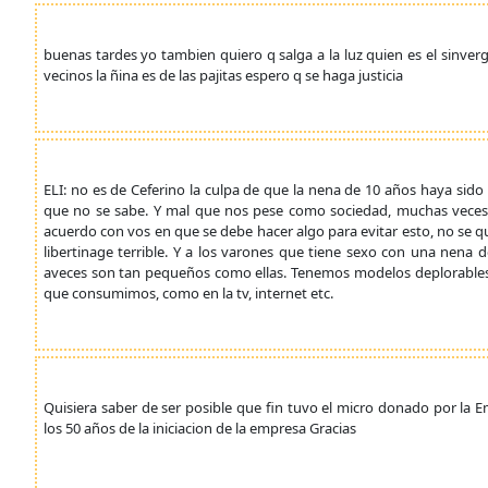
buenas tardes yo tambien quiero q salga a la luz quien es el sinv
vecinos la ñina es de las pajitas espero q se haga justicia
ELI: no es de Ceferino la culpa de que la nena de 10 años haya si
que no se sabe. Y mal que nos pese como sociedad, muchas veces n
acuerdo con vos en que se debe hacer algo para evitar esto, no se q
libertinage terrible. Y a los varones que tiene sexo con una nena
aveces son tan pequeños como ellas. Tenemos modelos deplorables 
que consumimos, como en la tv, internet etc.
Quisiera saber de ser posible que fin tuvo el micro donado por 
los 50 años de la iniciacion de la empresa Gracias