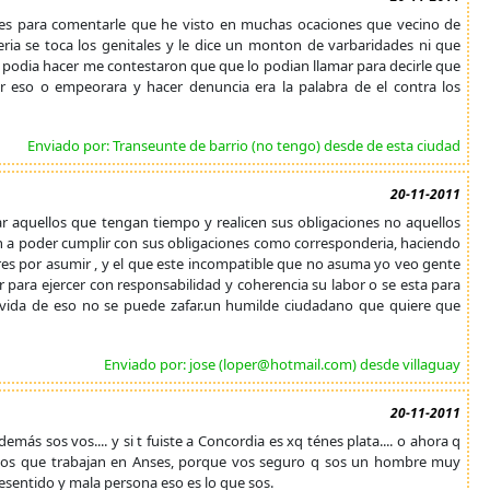
as es para comentarle que he visto en muchas ocaciones que vecino de
eria se toca los genitales y le dice un monton de varbaridades ni que
e se podia hacer me contestaron que que lo podian llamar para decirle que
er eso o empeorara y hacer denuncia era la palabra de el contra los
Enviado por: Transeunte de barrio (no tengo) desde de esta ciudad
20-11-2011
ar aquellos que tengan tiempo y realicen sus obligaciones no aquellos
 a poder cumplir con sus obligaciones como corresponderia, haciendo
res por asumir , y el que este incompatible que no asuma yo veo gente
para ejercer con responsabilidad y coherencia su labor o se esta para
r vida de eso no se puede zafar.un humilde ciudadano que quiere que
Enviado por: jose (loper@hotmail.com) desde villaguay
20-11-2011
más sos vos.... y si t fuiste a Concordia es xq ténes plata.... o ahora q
e los que trabajan en Anses, porque vos seguro q sos un hombre muy
resentido y mala persona eso es lo que sos.