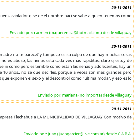
20-11-2011
erguenza violador q se de el nombre haci se sabe a quien tenemos como
Enviado por: carmen (m.querencia@hotmail.com) desde villaguay
20-11-2011
do madre no te parece? y tampoco es su culpa de que hay muchas cosas
o es abuso, las nenas esta cada ves mas rapiditas, claro q estoy de
ue ni como pero es terrible como estan las nenas y adolecentes, hay un
 de 10 años.. no se que decirles, porque a veces son mas grandes pero
que exponen el sexo y el descontrol como "ultima moda", y eso es lo
Enviado por: mariana (no importa) desde villaguay
20-11-2011
la Empresa Flechabus a LA MUNICIPALIDAD DE VILLAGUAY Con motivo de
Enviado por: Juan (juangarcier@live.com.ar) desde C.A.B.A.