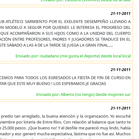
21-11-2011
L CLUB ATLÉTICO SARMIENTO POR EL EXELENTE DESEMPEÑO LLEVADO A
UN MODELO A SEGUIR POR QUIENES LE INTERESA EL PROGRESO DEL
RES QUE ACOMPAÑARON A SUS HIJOS COMO A LA UNIDAD DEL CUERPO
CIÓN ENTRE PROFESORES, PADRES Y JUGADORES SE TRADUCE EN EL
TE SÁBADO A LAS 4 DE LA TARDE SE JUEGA LA GRAN FINAL.....
Enviado por: ciudadano (me gusta el deporte) desde local local
21-11-2011
CEMOS PARA TODOS LOS EGRESADOS LA FIESTA DE FIN DE CURSO EN
TAR QUE ESTE MUY BUENO ! LOS ESPERAMOS JE GRACIAS
Enviado por: Alberto (no tengo) desde mojones sur
21-11-2011
l predio tan arreglado, la buena atención y la organización. Yo escuché
iembre por lotería de Entre Rìos. Con relaciòn al balance que tanto te
 25.000 pesos. ¡Que bueno no! Y el desfile me pareciò muy lindo, habìa
ernador y eso generó mucha expectativa, làstima que no fue así. Muchos