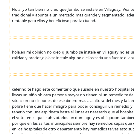
Hola, yo también no creo que Jumbo se instale en Villaguay, Vea
tradicional y apunta a un mercado mas grande y segmentado, adem
rentable para ellos y beneficioso para la ciudad.
hola,en mi opinion no creo q Jumbo se instale en villaguay no es 
calidad y precios,ojala se instale alguno d ellos seria una fuente d l
ceferino te hago este comentario que susede en nuestro hospital te
llevas un niño oh otra persona mayor no tienen ni un remedio te 
situacion no dispones de ese dinero mas ala altura del mes y la fa
pobre tiene que hacer milagro para poder conseguir un remedio y
tenerlo con una aspirineta hasta el lunes es nesesario que al hospit
el voto tenes que ir ah votarlos un domingo y es obligacion tambi
por que en las salitas municipales siempre hay remedios capas que el
en los hospitales de otro departanento hay remedios talves esto suc