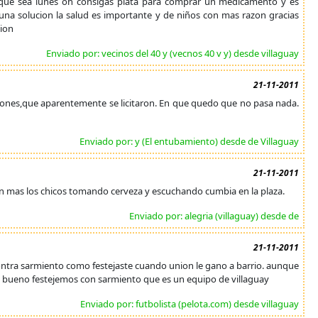
ta que sea lunes oh consigas plata para comprar un medicamento y es
 una solucion la salud es importante y de niños con mas razon gracias
sion
Enviado por: vecinos del 40 y (vecnos 40 v y) desde villaguay
21-11-2011
njones,que aparentemente se licitaron. En que quedo que no pasa nada.
Enviado por: y (El entubamiento) desde de Villaguay
21-11-2011
ron mas los chicos tomando cerveza y escuchando cumbia en la plaza.
Enviado por: alegria (villaguay) desde de
21-11-2011
contra sarmiento como festejaste cuando union le gano a barrio. aunque
pero bueno festejemos con sarmiento que es un equipo de villaguay
Enviado por: futbolista (pelota.com) desde villaguay