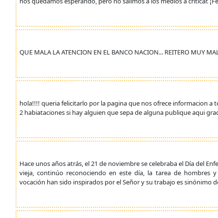
nos quedamos esperando, pero no salimos a los medios a criticar. ¡Fel
QUE MALA LA ATENCION EN EL BANCO NACION... REITERO MUY MA
hola!!!! queria felicitarlo por la pagina que nos ofrece informacion 
2 habiataciones si hay alguien que sepa de alguna publique aqui grac
Hace unos años atrás, el 21 de noviembre se celebraba el Día del En
vieja, continúo reconociendo en este día, la tarea de hombres 
vocación han sido inspirados por el Señor y su trabajo es sinónimo 