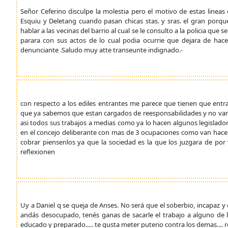
Señor Ceferino disculpe la molestia pero el motivo de estas line
Esquiu y Deletang cuando pasan chicas stas. y sras. el gran porqu
hablar a las vecinas del barrio al cual se le consulto a la policia qu
parara con sus actos de lo cual podia ocurrie que dejara de hac
denunciante .Saludo muy atte transeunte indignado.-
con respecto a los ediles entrantes me parece que tienen que entr
que ya sabemos que estan cargados de reesponsabilidades y no van
asi todos sus trabajos a medias como ya lo hacen algunos legislado
en el concejo deliberante con mas de 3 ocupaciones como van hacer 
cobrar piensenlos ya que la sociedad es la que los juzgara de po
reflexionen
Uy a Daniel q se queja de Anses. No será que el soberbio, incapaz y de
andás desocupado, tenés ganas de sacarle el trabajo a alguno d
educado y preparado..... te gusta meter puterio contra los demas.... 