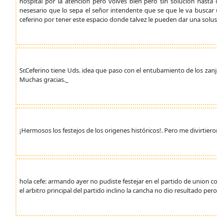
hospital por la atencion pero volves bien pero sin solucion has
nesesario que lo sepa el señor intendente que se que le va buscar
ceferino por tener este espacio donde talvez le pueden dar una solu
Sr.Ceferino tiene Uds. idea que paso con el entubamiento de los za
Muchas gracias._
¡Hermosos los festejos de los origenes históricos!. Pero me divirtie
hola cefe: armando ayer no pudiste festejar en el partido de union 
el arbitro principal del partido inclino la cancha no dio resultado 