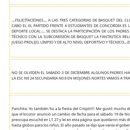
....FELICITACIONES.... A LAS TRES CATEGORIAS DE BASQUET DE
CABO EL EL PARTIDO FRENTE A ESTUDIANTES DE CONCORDIA ES 
DEPORTE LOCAL..... SE DESTACA LA PARTICIPACIÓN DE LOS PAD
TÉCNICO CON LA SUBCOMISIÓN DE BASQUET LA FANTÁSTICA RELA
JUEGO PROLIJO, LIMPIO Y DE ALTO NIVEL DEPORTIVO Y TÉCNICO....ES
NO SE OLVIDEN EL SABADO 3 DE DICIEMBRE ALGUNOS PADRES HA
LA ESC N0 24 SECUNDARIA N0 8 EN MOJONES NORTES VAMOS A TRA
Panchita: Yo tambièn fui a la fiesta del Crispín!!! Me gustó mucho e
que el locutor anunció un cambio de fecha para el sàbado 19 de Nov
preocupa escuché en LT 27 y leì en esta página que quedaron más de
hasta globos para los niños. El año pasado se dijo que venía el gob