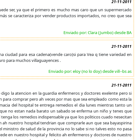
21-11-2011
 puede ser, ya que el primero es mucho mas caro que un supermercado
ás se caracteriza por vender productos importados, no creo que sea
Enviado por: Clara (Jumbo) desde BA
21-11-2011
una ciudad para esa cadena(vende caro)si para Vea q tiene variedad en
aburo para muchos villaguayences .
Enviado por: eloy (no lo doy) desde vill--bs as
21-11-2011
 digo la atencion en la guardia enfermeros y doctores exelente pero si
dan para comprar pero ah veces por mas que sea empleado como esta la
rmacia del hospital te entrega remedios el dia lunes mientras tanto un
 que no estan nada barato un sabado se enferma un niño y tenes que
al tenga los remedios indispensable ya que los politicos cuado nesecitan
en ah nuestro hospital tendrian que comprarle aun que sea bayaspirina
 ministro de salud de la provincia no lo sabe si no talves esto no pasa
ede en nuestro hospital y felicito ah enfermeros y doctores de nuestro