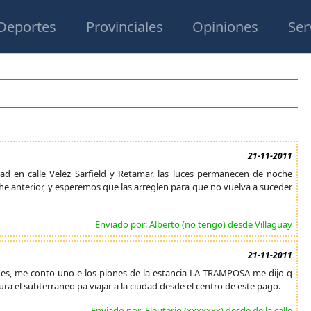
Deportes
Provinciales
Opiniones
Ser
21-11-2011
dad en calle Velez Sarfield y Retamar, las luces permanecen de noche
 anterior, y esperemos que las arreglen para que no vuelva a suceder
Enviado por: Alberto (no tengo) desde Villaguay
21-11-2011
, me conto uno e los piones de la estancia LA TRAMPOSA me dijo q
ura el subterraneo pa viajar a la ciudad desde el centro de este pago.
Enviado por: Eleuterio (xxxxxxx) desde de la calle