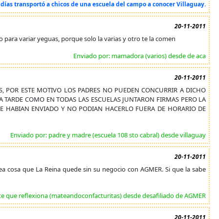
días transportó a chicos de una escuela del campo a conocer Villaguay.
20-11-2011
para variar yeguas, porque solo la varias y otro te la comen
Enviado por: mamadora (varios) desde de aca
20-11-2011
9HS, POR ESTE MOTIVO LOS PADRES NO PUEDEN CONCURRIR A DICHO
A TARDE COMO EN TODAS LAS ESCUELAS JUNTARON FIRMAS PERO LA
 SE HABIAN ENVIADO Y NO PODIAN HACERLO FUERA DE HORARIO DE
Enviado por: padre y madre (escuela 108 sto cabral) desde villaguay
20-11-2011
 sea cosa que La Reina quede sin su negocio con AGMER. Si que la sabe
te que reflexiona (mateandoconfacturitas) desde desafiliado de AGMER
20-11-2011