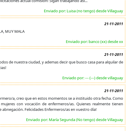
icitaciones actual comisión! Sigan trabajando así...
Enviado por: Luisa (no tengo) desde Villaguay
21-11-2011
LA, MUY MALA
Enviado por: banco (xx) desde xx
21-11-2011
a todos de nuestra ciudad, y ademas decir que busco casa para alquilar de
ias!
Enviado por: --- (---) desde villaguay
21-11-2011
fermero/a, creo que en estos momentos se a instituido otra fecha. Como
y mujeres con vocación de enfermeros/as. Quienes realmente tienen
de abnegación. Felicidades Enfermeros/as en vuestro día!
Enviado por: María Segunda (No tengo) desde Villaguay