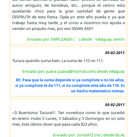
autos antiguos, de bicicletas, etc... porque el centro esta
quedando chico para la gran cantidad de gente que
DISFRUTA de esta fiesta. Ojala yo este año pueda ir, ya que
trabajo hasta muy tarde, y el corso a nosotros nos ayuda a
vender un poquito mas, por eso SIGAN ASI!!!
Enviado por: EMPLEADO (¨¨) desde ¨Villaguay centro
05-02-2011
Tucura querido suma bien. La suma de 110 no 111.
Enviado por: juana (juana@hotmal.com) desde villaguay
RE: Pasa que la suma depende si ya cumpliste o no los años,
si ya cumpliste te da 111, si no cumpliste este año da 110. Es
un hecho matematico nomas.
05-02-2011
:-D Buenísimo Tucura!!!. Tan novedoso como lo que sucedió
en enero: Hubo 5 Lunes, 5 Sábados y 5 Domingos en un solo
mes. Este último dicen que pasa cada 823 años.
Enviado por: Sonia972 (no ) desde Bs.As