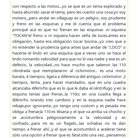
con respecto a las motos...yo se que es un tema explorado y
hasta aburrido sacar el tema, pero les cuento una cosa.yo soy
motero,,,pero andar en villaguay es un peligro, soy prudente
y freno en las esquinas y me di cuenta que el problema
principal acá es que no frenan en las esquinas .ni siquiera
"TOCAN"el freno o ni siquiera hacen seña de luces.antes era
obligación, hasta era obligación tocar bocina...yo creo que a
mi entender la prudencia gana antes que andar de "LOCO" o
hacerse el lindo en una esquina que a veces uno se hace el
lindo tomando velocidad para que no lo vea nadie y ese es un
defecto, la velocidad...no hace mucho que salieron las 110
cilindrada que reemplazaron al ciclomotor... es una moto
barata, 4 tiempos, ligera a diferencia del antiguo ciclomotor ,2
tiempos, lenta, para hacer mandados, que en una cuadra
alcanzaba 40km/hs que es lo que le daba el céntrifugo y en la
esquina tenías que frenar...la 110cc en una cuadra llega a
80km/hs tirando tres cambios y en la esquina nadie hace
rebaje.por ignorante...yo tengo una custom y es pesada me
obliga a frenar,la 110 es libiana y el que va arriba va chocho y
se acostumbra peligrosamente a la velocidad y es
confiado...para mi es un flagelo...las ochabas no te dan
tiempo a frenar ahí...y el que se acostumbró a acelerar tiene
sólo una opción a frenar que es fatal.sólo una vez...pensemos