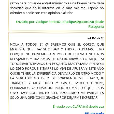
razon para privar de entretenimiento a una buena parte de la
sociedad que no le interesa en lo mas mínimo. Espero no
ofender a nadie con esta opinión. Saludos
Enviado por: Cacique Patoruzu (cacique@patoruzu) desde
Patagonia
04-02-2011
HOLA A TODOS, SI YA SABEMOS QUE EL CORSO, QUE
MOLESTA QUE HAY SUCIEDAD Y TODO LO DEMAS, PERO
PORQUE NO PONEMOS UN POCO DE BUENA ONDA NOS
RELAJAMOS Y TRATAMOS DE DISFRUTAR!!!! A LO MEJOR SI
TODOS PARTICIPAMOS UN POQUITO MAS ESTARIA BUENO!!!
LO DIGO PORQUE SIEMPRE LO VIVI DE AFUERA Y ESTE AÑO
QUISE TENER LA EXPERIENCIA DE VIVIRLO DE OTRO MODO Y
LA VERDAD!!! NO DEJO DE SORPRENDERME!!! HAY QUE
TRABAJAR Y MUY DURO Y GASTAR MUCHO DINERO,
PODRIAMOS VALORAR UN POQUITO MAS LO QUE CADA
UNO HACE CON TANTO ESFUERZO!!!!DIGO ME PARECE ES
SOLO UNA OPINION!!! GRACIAS POR DEJARME EXPRESAR
Enviado por: CLARA (ni) desde aca
RE: por nada