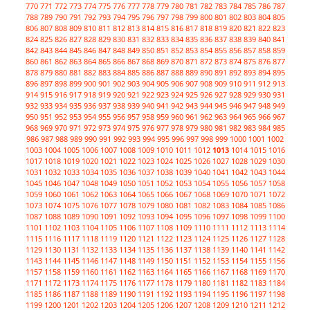
770
771
772
773
774
775
776
777
778
779
780
781
782
783
784
785
786
787
788
789
790
791
792
793
794
795
796
797
798
799
800
801
802
803
804
805
806
807
808
809
810
811
812
813
814
815
816
817
818
819
820
821
822
823
824
825
826
827
828
829
830
831
832
833
834
835
836
837
838
839
840
841
842
843
844
845
846
847
848
849
850
851
852
853
854
855
856
857
858
859
860
861
862
863
864
865
866
867
868
869
870
871
872
873
874
875
876
877
878
879
880
881
882
883
884
885
886
887
888
889
890
891
892
893
894
895
896
897
898
899
900
901
902
903
904
905
906
907
908
909
910
911
912
913
914
915
916
917
918
919
920
921
922
923
924
925
926
927
928
929
930
931
932
933
934
935
936
937
938
939
940
941
942
943
944
945
946
947
948
949
950
951
952
953
954
955
956
957
958
959
960
961
962
963
964
965
966
967
968
969
970
971
972
973
974
975
976
977
978
979
980
981
982
983
984
985
986
987
988
989
990
991
992
993
994
995
996
997
998
999
1000
1001
1002
1003
1004
1005
1006
1007
1008
1009
1010
1011
1012
1013
1014
1015
1016
1017
1018
1019
1020
1021
1022
1023
1024
1025
1026
1027
1028
1029
1030
1031
1032
1033
1034
1035
1036
1037
1038
1039
1040
1041
1042
1043
1044
1045
1046
1047
1048
1049
1050
1051
1052
1053
1054
1055
1056
1057
1058
1059
1060
1061
1062
1063
1064
1065
1066
1067
1068
1069
1070
1071
1072
1073
1074
1075
1076
1077
1078
1079
1080
1081
1082
1083
1084
1085
1086
1087
1088
1089
1090
1091
1092
1093
1094
1095
1096
1097
1098
1099
1100
1101
1102
1103
1104
1105
1106
1107
1108
1109
1110
1111
1112
1113
1114
1115
1116
1117
1118
1119
1120
1121
1122
1123
1124
1125
1126
1127
1128
1129
1130
1131
1132
1133
1134
1135
1136
1137
1138
1139
1140
1141
1142
1143
1144
1145
1146
1147
1148
1149
1150
1151
1152
1153
1154
1155
1156
1157
1158
1159
1160
1161
1162
1163
1164
1165
1166
1167
1168
1169
1170
1171
1172
1173
1174
1175
1176
1177
1178
1179
1180
1181
1182
1183
1184
1185
1186
1187
1188
1189
1190
1191
1192
1193
1194
1195
1196
1197
1198
1199
1200
1201
1202
1203
1204
1205
1206
1207
1208
1209
1210
1211
1212