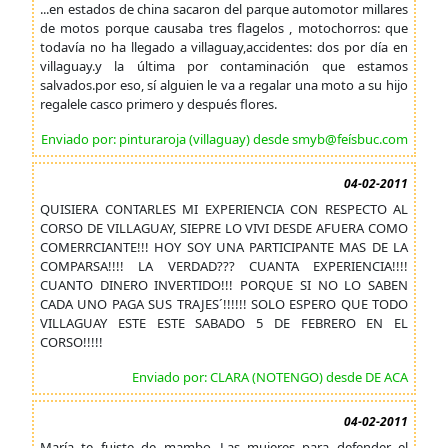
...en estados de china sacaron del parque automotor millares
de motos porque causaba tres flagelos , motochorros: que
todavía no ha llegado a villaguay,accidentes: dos por día en
villaguay.y la última por contaminación que estamos
salvados.por eso, sí alguien le va a regalar una moto a su hijo
regalele casco primero y después flores.
Enviado por: pinturaroja (villaguay) desde smyb@feísbuc.com
04-02-2011
QUISIERA CONTARLES MI EXPERIENCIA CON RESPECTO AL
CORSO DE VILLAGUAY, SIEPRE LO VIVI DESDE AFUERA COMO
COMERRCIANTE!!! HOY SOY UNA PARTICIPANTE MAS DE LA
COMPARSA!!!! LA VERDAD??? CUANTA EXPERIENCIA!!!!
CUANTO DINERO INVERTIDO!!! PORQUE SI NO LO SABEN
CADA UNO PAGA SUS TRAJES´!!!!!! SOLO ESPERO QUE TODO
VILLAGUAY ESTE ESTE SABADO 5 DE FEBRERO EN EL
CORSO!!!!!
Enviado por: CLARA (NOTENGO) desde DE ACA
04-02-2011
María te fuiste de mambo...Las mujeres para defender el