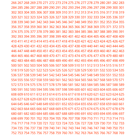
266
267
268
269
270
271
272
273
274
275
276
277
278
279
280
281
282
283
284
285
286
287
288
289
290
291
292
293
294
295
296
297
298
299
300
301
302
303
304
305
306
307
308
309
310
311
312
313
314
315
316
317
318
319
320
321
322
323
324
325
326
327
328
329
330
331
332
333
334
335
336
337
338
339
340
341
342
343
344
345
346
347
348
349
350
351
352
353
354
355
356
357
358
359
360
361
362
363
364
365
366
367
368
369
370
371
372
373
374
375
376
377
378
379
380
381
382
383
384
385
386
387
388
389
390
391
392
393
394
395
396
397
398
399
400
401
402
403
404
405
406
407
408
409
410
411
412
413
414
415
416
417
418
419
420
421
422
423
424
425
426
427
428
429
430
431
432
433
434
435
436
437
438
439
440
441
442
443
444
445
446
447
448
449
450
451
452
453
454
455
456
457
458
459
460
461
462
463
464
465
466
467
468
469
470
471
472
473
474
475
476
477
478
479
480
481
482
483
484
485
486
487
488
489
490
491
492
493
494
495
496
497
498
499
500
501
502
503
504
505
506
507
508
509
510
511
512
513
514
515
516
517
518
519
520
521
522
523
524
525
526
527
528
529
530
531
532
533
534
535
536
537
538
539
540
541
542
543
544
545
546
547
548
549
550
551
552
553
554
555
556
557
558
559
560
561
562
563
564
565
566
567
568
569
570
571
572
573
574
575
576
577
578
579
580
581
582
583
584
585
586
587
588
589
590
591
592
593
594
595
596
597
598
599
600
601
602
603
604
605
606
607
608
609
610
611
612
613
614
615
616
617
618
619
620
621
622
623
624
625
626
627
628
629
630
631
632
633
634
635
636
637
638
639
640
641
642
643
644
645
646
647
648
649
650
651
652
653
654
655
656
657
658
659
660
661
662
663
664
665
666
667
668
669
670
671
672
673
674
675
676
677
678
679
680
681
682
683
684
685
686
687
688
689
690
691
692
693
694
695
696
697
698
699
700
701
702
703
704
705
706
707
708
709
710
711
712
713
714
715
716
717
718
719
720
721
722
723
724
725
726
727
728
729
730
731
732
733
734
735
736
737
738
739
740
741
742
743
744
745
746
747
748
749
750
751
752
753
754
755
756
757
758
759
760
761
762
763
764
765
766
767
768
769