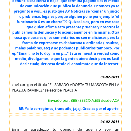
denuncia sea cierta o no) el que termina pagando es el medio
de comunicación que publica la denuncia. Entonces yo te
pregunto a vos... es justo que AP Noticias se "coma" un juicio
o problemas legales porque alguien pone por ejemplo "el
funcionario X es un chorro"?? Quizas lo es, pero en ese caso
que quien afirma esto presente pruebas y nosotros le
publicamos la denuncia y lo acompañamos en la misma. Otra
cosa que pasa es q los comentarios no son maliciosos pero la
forma de expresarse es chabacana u ordinaria (insultos,
malas palabras, etc) y no podemos publicarlos tampoco. Por
ej: "Email: no te lo doy ni en p...." Esta es nuestra verdad como
medio, divulgamos lo que la gente quiera decir pero es facil
decir cualquier cosa desde el anonimato que da internet.
04-02-2011
che! corrijan el título "EL SABADO ADOPTA TU MASCOTA EN LA
PLAZITA RAMIREZ" se escribe PLACITA
Enviado por: BBB (SSS@XA.ES) desde ACA
RE: Ya lo corregimos, tranquilo, jajaj. Gracias por el aporte.
04-02-2011
Emir te agradezco tu opinión de que no soy un