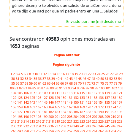
género dicen,no te olvidés que saliste de una.Con ese criterio
yo te dijo que nací por que mi padre entro en una ... Saludos
Enviado por: me (mi) desde mo
Se encontraron
49583
opiniones mostradas en
1653
paginas
Pagina anterior
Pagina siguiente
1
2
3
4
5
6
7
8
9
10
11
12
13
14
15
16
17
18
19
20
21
22
23
24
25
26
27
28
29
30
31
32
33
34
35
36
37
38
39
40
41
42
43
44
45
46
47
48
49
50
51
52
53
54
55
56
57
58
59
60
61
62
63
64
65
66
67
68
69
70
71
72
73
74
75
76
77
78
79
80
81
82
83
84
85
86
87
88
89
90
91
92
93
94
95
96
97
98
99
100
101
102
103
104
105
106
107
108
109
110
111
112
113
114
115
116
117
118
119
120
121
122
123
124
125
126
127
128
129
130
131
132
133
134
135
136
137
138
139
140
141
142
143
144
145
146
147
148
149
150
151
152
153
154
155
156
157
158
159
160
161
162
163
164
165
166
167
168
169
170
171
172
173
174
175
176
177
178
179
180
181
182
183
184
185
186
187
188
189
190
191
192
193
194
195
196
197
198
199
200
201
202
203
204
205
206
207
208
209
210
211
212
213
214
215
216
217
218
219
220
221
222
223
224
225
226
227
228
229
230
231
232
233
234
235
236
237
238
239
240
241
242
243
244
245
246
247
248
249
250
251
252
253
254
255
256
257
258
259
260
261
262
263
264
265