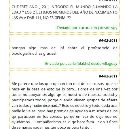
CHE,ESTE AÑO , 2011 A TOODO EL MUNDO SUMANDO LA
EDAD Y LOS 2 ULTIMOS NUMEROS DEL AÑO DE NACIMIENTO
LAS VA A DAR 111, NO ES GENIAL??
Enviado por: tucura (nn ) desde vgy
04-02-2011
pongan algo mas de inf sobre el profesorado de
bioologia!muchas gracias!
Enviado por: carla (blakhs) desde villaguay
04-02-2011
Me parece que los que opinan tan mal de los corsos, que se
hace en la paza qe esto qe lo otro... Porqe de una vez por
todas no apoyamos algo qe es nuestro de nuestra ciudad y
participamos todos, porqe cuando vienen grupos de afuera
van todos y nadie dice nada? Esto es nuestro y todo qeda aca,
nadie lo ve asi pero hay premios qe ayudan a muchos de los
qe participan en los corsos, porqe en vez de qejarnos no
ayudamos ... Compañerismo es lo qe hace falta .. Son 3 fines
de semanas nada mas tampoco es para tanto ..