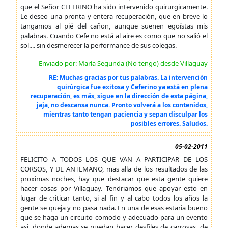
que el Señor CEFERINO ha sido intervenido quirurgicamente.
Le deseo una pronta y entera recuperación, que en breve lo
tangamos al pié del cañon, aunque suenen egoístas mis
palabras. Cuando Cefe no está al aire es como que no salió el
sol.... sin desmerecer la performance de sus colegas.
Enviado por: María Segunda (No tengo) desde Villaguay
RE: Muchas gracias por tus palabras. La intervención
quirúrgica fue exitosa y Ceferino ya está en plena
recuperación, es más, sigue en la dirección de esta página,
jaja, no descansa nunca. Pronto volverá a los contenidos,
mientras tanto tengan paciencia y sepan disculpar los
posibles errores. Saludos.
05-02-2011
FELICITO A TODOS LOS QUE VAN A PARTICIPAR DE LOS
CORSOS, Y DE ANTEMANO, mas alla de los resultados de las
proximas noches, hay que destacar que esta gente quiere
hacer cosas por Villaguay. Tendriamos que apoyar esto en
lugar de criticar tanto, si al fin y al cabo todos los años la
gente se queja y no pasa nada. En una de esas estaria bueno
que se haga un circuito comodo y adecuado para un evento
asi, donde ademas se puedan hacer desfiles de carrosas, de