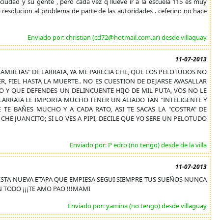
ciudad y su gente , pero cada vez q llueve ir a la escuela 115 es muy
a resolucion al problema de parte de las autoridades . ceferino no hace
Enviado por: christian (cd72@hotmail.com.ar) desde villaguay
11-07-2013
LAMBETAS" DE LARRATA, YA ME PARECIA CHE, QUE LOS PELOTUDOS NO
ER, FIEL HASTA LA MUERTE.. NO ES CUESTION DE DEJARSE AVASALLAR
O Y QUE DEFENDES UN DELINCUENTE HIJO DE MIL PUTA, VOS NO LE
TO LARRATA LE IMPORTA MUCHO TENER UN ALIADO TAN "INTELIGENTE Y
 TE BAÑES MUCHO Y A CADA RATO, ASI TE SACAS LA "COSTRA" DE
 HA CHE JUANCITO; SI LO VES A PIPI, DECILE QUE YO SERE UN PELOTUDO
Enviado por: P edro (no tengo) desde de la villa
11-07-2013
N ESTA NUEVA ETAPA QUE EMPIESA SEGUI SIEMPRE TUS SUEÑOS NUNCA
 TODO ¡¡¡TE AMO PAO !!!MAMI
Enviado por: yamina (no tengo) desde villaguay