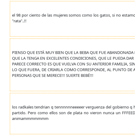
el 98 por ciento de las mujeres somos como los gatos, si no estam
"rata"..!!
PIENSO QUE ESTÁ MUY BIEN QUE LA BEBA QUE FUE ABANDONADA EN
QUE LA TENGA EN EXCELENTES CONDICIONES, QUE LE PUEDA DAR
PARECE CORRECTO ES QUE VUELVA CON SU ANTERIOR FAMILIA, SI
LO QUE FUERA, DE CRIARLA COMO CORRESPONDE, AL PUNTO DE 
PERSONAS QUE SE MERECE!!! SUERTE BEBÉ!!!
los radkales tendrian q tennnnnneeeeer verguenza del gobierno q h
partido. Pero como ellos son de plata no vieron nunca un FFFE
animammmmmmm