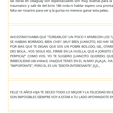
las obras en villaguay son espectaculares son muy buenas para la 
traumatico y salir de del brrio 186 vvda ni hablar espero una pront
falta ser rosarino para ver q la gurisa no merecio ganar esta pelea .
AHI ESTAN!!!HABIA QUE "TOREARLOS" UN POCO Y APARECEN LOS "
SE HABIAN BORRADO, BIEN CHE!! ,MUY BIEN JUANCITO, ASI HAY S
POR MAS QUE TE DIGAN QUE SOS UN POBRE BOLUDO, GIL, OTARI
DES BOLA... VOS SEGUI ASI.. FIRME EN LA HUELLA, QUE A JORGI
PERPICAZ" COMO VOS. YO TE SUGIERO JUANCITO QUERIDO, QUE
IMBECILIDAD (de imbecil, che)QUE TENES EN EL ALMA!! JA,JA,JA..
"IMPORTANTE", PERO EL ES UN "IDIOTA INTERESANTE" JI,JI..,
FELIZ 15 AÑOS HIJA TE DECEO TODO LO MEJOR Y LA FELICIDAD E
SON IMPOSIBLES SIEMPRE VOY A ESTAR A TU LADO APOYANDOTE EN