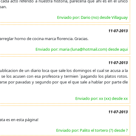
cada acto referido a nuestra historia, pareceria que ahi es en el unico
pan.
Enviado por: Dario (no) desde Villaguay
11-07-2013
reglar horno de cocina marca florencia. Gracias.
Enviado por: maria (luna@hotmail.com) desde aqui
11-07-2013
licacion de un diario loca que sale los domingos el cual se acusa a la
e se los acusen con esa profesora y termien ´pagando los platos rotos.
arse por pavadas y segundo por que el que sale a hablar por parte dle
Enviado por: xx (xx) desde xx
11-07-2013
ta es en esta página!
Enviado por: Palito el tortero (?) desde ?