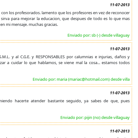
11-07-2013
io con los profesorados. lamento que los profesores en vez de reconocer
to sirva para mejorar la educacion, que despues de todo es lo que mas
uen mi mensaje. muchas gracias.
Enviado por: sb (-) desde villaguay
11-07-2013
.N.S.M.L. y al C.G.E. y RESPONSABLES por calumnias e injurias, daños y
ezar a cuidar lo que hablamos, se viene mal la cosa... estamos todos
Enviado por: maria (mariac@hotmail.com) desde villa
11-07-2013
iendo hacerte atender bastante seguido, ya sabes de que, pues
Enviado por: pijin (no) desde villaguay
11-07-2013