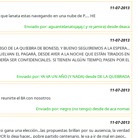
11-07-2013
 que lanata estas navegando en una nube de P..... HE
Enviado por: aguantelanatojajaj ( y re jamira) desde deaca
11-07-2013
GO DE LA QUIEBRA DE BONESI). Y BUENO SEGUIREMOS A LA ESPERA...
ELVAN EL PAGARÀ, DESDE AYER A LA NOCHE QUE ESTÀN TIRADOS EN
ÌA SER CONFIDENCIALES. SI TIENEN ALGÙN TIEMPO, PASEN POR EL
Enviado por: YA VA UN AÑO (Y NADA) desde DE LA QUEBRADA
11-07-2013
 reunirte el 8A con nosotros
Enviado por: negro (no tengo) desde de aca nomas
11-07-2013
si gana una elección...las propuestas brillan por su ausencia, la verdad
 lo deja hacer... pobre partido centenario, le va a ir de mal en peor...