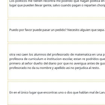
Los politicos me tienen recontra mil podrido que hagan politica en 
lugar que pueden llevar gente, salvo cuando pagan o reparten chori
Puedo por favor puede pasar un pedido? Necesito alguien que sepa ar
otra vez caen los alumnos del profesorado de matematica en una pub
profesora de curriculum e institucion escolar, estan re podridos qu
primero al señor dueño del diario por que no averigua antes de gui
profesorado no da su nombre y apellido asi no perjudica al resto.
En en el único lugar que encontras uno o dos que hablan mal de Lana