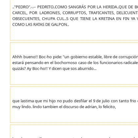
.."PEDRO".-.-- PEDRITO..COMO SANGRÁS POR LA HERIDA..QUE DE 
CARCEL, POR LADRONES, CORRUPTOS, TRAFICANTES, DELICUE
OBSECUENTES, CHUPA CUL..S QUE TIENE LA KRETINA EN FIN Y
COMO LAS RATAS DE GALPON..
Ahhh bueno!! Boc-ho pide: "un gobierno estable, libre de corrupci
estará pensando en el bochornoso caso de los funcionarios radical
quizás? Ay Boc-ho!! Y dicen que sos aburrido...
que lastima que mi hijo no pudo desfilar el 9 de julio con tanto fri
muy lindo. lindo tambien el discurso de adrian, lo felicito,