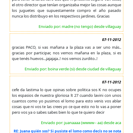
el otro director que tenían organizaba mejor las cosas aunque
los juguetes que supuestamente compro el año pasado
nunca los distribuyo en los respectivos jardines. Gracias
Enviado por: madre (no tengo) desde villaguay
07-11-2012
gracias PACO, si vas mañana a la plaza vas a ser uno más..
gracias por participar, nos vemos mañana en la plaza, si es
que tenés huevos...jajajaja..! nos vemos zurdito..!
Enviado por: boina verde (si) desde ciudad de villaguay
07-11-2012
cefe da lastima lo que opinas sobre politica sos K no ocupes
los espasios de nuestra gloriosa lt 27 cuando lavini con unos
cuantos como yo pusimos el lomo para esto venis vos ablar
cosas que ni vos te las crees yo ce que esto no lo vas a poner
pero vos ya o sabes sabes bien lo que te quiero decir
Enviado por: juanaaaa (wwww-- aa) desde aca
RE: Juana quién sos? Si pusiste el lomo como decís no se nota