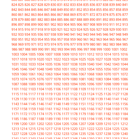
824
825
826
827
828
829
830
831
832
833
834
835
836
837
838
839
840
841
842
843
844
845
846
847
848
849
850
851
852
853
854
855
856
857
858
859
860
861
862
863
864
865
866
867
868
869
870
871
872
873
874
875
876
877
878
879
880
881
882
883
884
885
886
887
888
889
890
891
892
893
894
895
896
897
898
899
900
901
902
903
904
905
906
907
908
909
910
911
912
913
914
915
916
917
918
919
920
921
922
923
924
925
926
927
928
929
930
931
932
933
934
935
936
937
938
939
940
941
942
943
944
945
946
947
948
949
950
951
952
953
954
955
956
957
958
959
960
961
962
963
964
965
966
967
968
969
970
971
972
973
974
975
976
977
978
979
980
981
982
983
984
985
986
987
988
989
990
991
992
993
994
995
996
997
998
999
1000
1001
1002
1003
1004
1005
1006
1007
1008
1009
1010
1011
1012
1013
1014
1015
1016
1017
1018
1019
1020
1021
1022
1023
1024
1025
1026
1027
1028
1029
1030
1031
1032
1033
1034
1035
1036
1037
1038
1039
1040
1041
1042
1043
1044
1045
1046
1047
1048
1049
1050
1051
1052
1053
1054
1055
1056
1057
1058
1059
1060
1061
1062
1063
1064
1065
1066
1067
1068
1069
1070
1071
1072
1073
1074
1075
1076
1077
1078
1079
1080
1081
1082
1083
1084
1085
1086
1087
1088
1089
1090
1091
1092
1093
1094
1095
1096
1097
1098
1099
1100
1101
1102
1103
1104
1105
1106
1107
1108
1109
1110
1111
1112
1113
1114
1115
1116
1117
1118
1119
1120
1121
1122
1123
1124
1125
1126
1127
1128
1129
1130
1131
1132
1133
1134
1135
1136
1137
1138
1139
1140
1141
1142
1143
1144
1145
1146
1147
1148
1149
1150
1151
1152
1153
1154
1155
1156
1157
1158
1159
1160
1161
1162
1163
1164
1165
1166
1167
1168
1169
1170
1171
1172
1173
1174
1175
1176
1177
1178
1179
1180
1181
1182
1183
1184
1185
1186
1187
1188
1189
1190
1191
1192
1193
1194
1195
1196
1197
1198
1199
1200
1201
1202
1203
1204
1205
1206
1207
1208
1209
1210
1211
1212
1213
1214
1215
1216
1217
1218
1219
1220
1221
1222
1223
1224
1225
1226
1227
1228
1229
1230
1231
1232
1233
1234
1235
1236
1237
1238
1239
1240
1241
1242
1243
1244
1245
1246
1247
1248
1249
1250
1251
1252
1253
1254