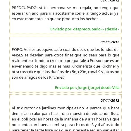
08-11-2012
PREOCUPADO: si tu hermana se me regala, no tengo que
esperar un año para ir a acostarme con ella, tengo actuar yá,
en este momento, en que se producen los hechos.
Enviado por: despreocupado (- ) desde -
08-11-2012
POPO: Vos estas equivocado cuando decis que los fondos del
ANSES se desvian para otros fines que no sean para lo que
realmente se fundo o creo sino preguntale a Pussio que es un
envenenado te digo mas es mas Kirchnerista que Kirchner y
otra cosa dice que los dueños de c5n, c23n, canal 9 y otros no
son de amigos de los Kirchner.
Enviado por: Jorge (Jorge) desde Villa
07-11-2012
Al sr director de jardines municipales no le parece que hace
demasiada calor para hacer una muestra de educación física
en el poli local en horas de la mañana de 9 a 11 horas ya que
no cuenta con buena sombra para chicos de 3 y 4 años todo
para tener la tarde libre uds que ni presente seguro van estar,