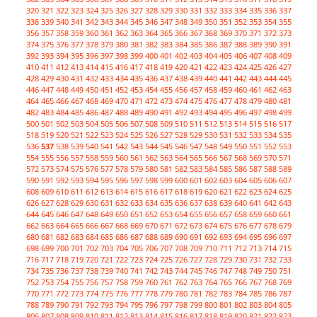
320
321
322
323
324
325
326
327
328
329
330
331
332
333
334
335
336
337
338
339
340
341
342
343
344
345
346
347
348
349
350
351
352
353
354
355
356
357
358
359
360
361
362
363
364
365
366
367
368
369
370
371
372
373
374
375
376
377
378
379
380
381
382
383
384
385
386
387
388
389
390
391
392
393
394
395
396
397
398
399
400
401
402
403
404
405
406
407
408
409
410
411
412
413
414
415
416
417
418
419
420
421
422
423
424
425
426
427
428
429
430
431
432
433
434
435
436
437
438
439
440
441
442
443
444
445
446
447
448
449
450
451
452
453
454
455
456
457
458
459
460
461
462
463
464
465
466
467
468
469
470
471
472
473
474
475
476
477
478
479
480
481
482
483
484
485
486
487
488
489
490
491
492
493
494
495
496
497
498
499
500
501
502
503
504
505
506
507
508
509
510
511
512
513
514
515
516
517
518
519
520
521
522
523
524
525
526
527
528
529
530
531
532
533
534
535
536
537
538
539
540
541
542
543
544
545
546
547
548
549
550
551
552
553
554
555
556
557
558
559
560
561
562
563
564
565
566
567
568
569
570
571
572
573
574
575
576
577
578
579
580
581
582
583
584
585
586
587
588
589
590
591
592
593
594
595
596
597
598
599
600
601
602
603
604
605
606
607
608
609
610
611
612
613
614
615
616
617
618
619
620
621
622
623
624
625
626
627
628
629
630
631
632
633
634
635
636
637
638
639
640
641
642
643
644
645
646
647
648
649
650
651
652
653
654
655
656
657
658
659
660
661
662
663
664
665
666
667
668
669
670
671
672
673
674
675
676
677
678
679
680
681
682
683
684
685
686
687
688
689
690
691
692
693
694
695
696
697
698
699
700
701
702
703
704
705
706
707
708
709
710
711
712
713
714
715
716
717
718
719
720
721
722
723
724
725
726
727
728
729
730
731
732
733
734
735
736
737
738
739
740
741
742
743
744
745
746
747
748
749
750
751
752
753
754
755
756
757
758
759
760
761
762
763
764
765
766
767
768
769
770
771
772
773
774
775
776
777
778
779
780
781
782
783
784
785
786
787
788
789
790
791
792
793
794
795
796
797
798
799
800
801
802
803
804
805
806
807
808
809
810
811
812
813
814
815
816
817
818
819
820
821
822
823