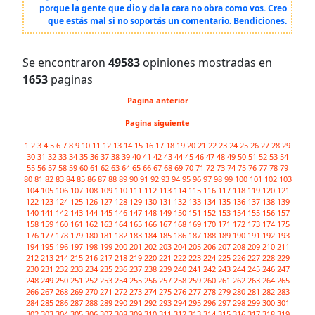
porque la gente que dio y da la cara no obra como vos. Creo
que estás mal si no soportás un comentario. Bendiciones.
Se encontraron
49583
opiniones mostradas en
1653
paginas
Pagina anterior
Pagina siguiente
1
2
3
4
5
6
7
8
9
10
11
12
13
14
15
16
17
18
19
20
21
22
23
24
25
26
27
28
29
30
31
32
33
34
35
36
37
38
39
40
41
42
43
44
45
46
47
48
49
50
51
52
53
54
55
56
57
58
59
60
61
62
63
64
65
66
67
68
69
70
71
72
73
74
75
76
77
78
79
80
81
82
83
84
85
86
87
88
89
90
91
92
93
94
95
96
97
98
99
100
101
102
103
104
105
106
107
108
109
110
111
112
113
114
115
116
117
118
119
120
121
122
123
124
125
126
127
128
129
130
131
132
133
134
135
136
137
138
139
140
141
142
143
144
145
146
147
148
149
150
151
152
153
154
155
156
157
158
159
160
161
162
163
164
165
166
167
168
169
170
171
172
173
174
175
176
177
178
179
180
181
182
183
184
185
186
187
188
189
190
191
192
193
194
195
196
197
198
199
200
201
202
203
204
205
206
207
208
209
210
211
212
213
214
215
216
217
218
219
220
221
222
223
224
225
226
227
228
229
230
231
232
233
234
235
236
237
238
239
240
241
242
243
244
245
246
247
248
249
250
251
252
253
254
255
256
257
258
259
260
261
262
263
264
265
266
267
268
269
270
271
272
273
274
275
276
277
278
279
280
281
282
283
284
285
286
287
288
289
290
291
292
293
294
295
296
297
298
299
300
301
302
303
304
305
306
307
308
309
310
311
312
313
314
315
316
317
318
319