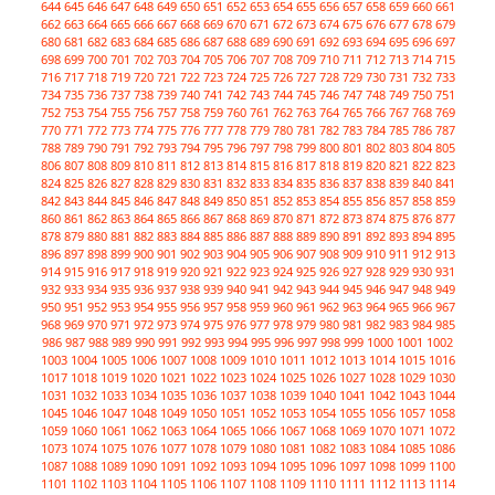
644
645
646
647
648
649
650
651
652
653
654
655
656
657
658
659
660
661
662
663
664
665
666
667
668
669
670
671
672
673
674
675
676
677
678
679
680
681
682
683
684
685
686
687
688
689
690
691
692
693
694
695
696
697
698
699
700
701
702
703
704
705
706
707
708
709
710
711
712
713
714
715
716
717
718
719
720
721
722
723
724
725
726
727
728
729
730
731
732
733
734
735
736
737
738
739
740
741
742
743
744
745
746
747
748
749
750
751
752
753
754
755
756
757
758
759
760
761
762
763
764
765
766
767
768
769
770
771
772
773
774
775
776
777
778
779
780
781
782
783
784
785
786
787
788
789
790
791
792
793
794
795
796
797
798
799
800
801
802
803
804
805
806
807
808
809
810
811
812
813
814
815
816
817
818
819
820
821
822
823
824
825
826
827
828
829
830
831
832
833
834
835
836
837
838
839
840
841
842
843
844
845
846
847
848
849
850
851
852
853
854
855
856
857
858
859
860
861
862
863
864
865
866
867
868
869
870
871
872
873
874
875
876
877
878
879
880
881
882
883
884
885
886
887
888
889
890
891
892
893
894
895
896
897
898
899
900
901
902
903
904
905
906
907
908
909
910
911
912
913
914
915
916
917
918
919
920
921
922
923
924
925
926
927
928
929
930
931
932
933
934
935
936
937
938
939
940
941
942
943
944
945
946
947
948
949
950
951
952
953
954
955
956
957
958
959
960
961
962
963
964
965
966
967
968
969
970
971
972
973
974
975
976
977
978
979
980
981
982
983
984
985
986
987
988
989
990
991
992
993
994
995
996
997
998
999
1000
1001
1002
1003
1004
1005
1006
1007
1008
1009
1010
1011
1012
1013
1014
1015
1016
1017
1018
1019
1020
1021
1022
1023
1024
1025
1026
1027
1028
1029
1030
1031
1032
1033
1034
1035
1036
1037
1038
1039
1040
1041
1042
1043
1044
1045
1046
1047
1048
1049
1050
1051
1052
1053
1054
1055
1056
1057
1058
1059
1060
1061
1062
1063
1064
1065
1066
1067
1068
1069
1070
1071
1072
1073
1074
1075
1076
1077
1078
1079
1080
1081
1082
1083
1084
1085
1086
1087
1088
1089
1090
1091
1092
1093
1094
1095
1096
1097
1098
1099
1100
1101
1102
1103
1104
1105
1106
1107
1108
1109
1110
1111
1112
1113
1114