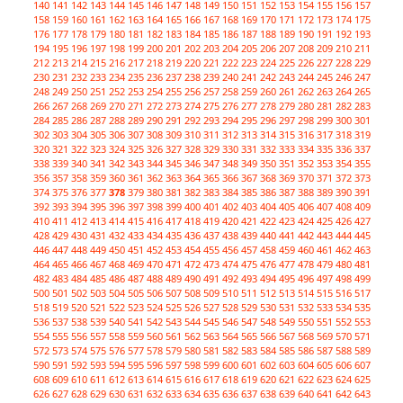
140
141
142
143
144
145
146
147
148
149
150
151
152
153
154
155
156
157
158
159
160
161
162
163
164
165
166
167
168
169
170
171
172
173
174
175
176
177
178
179
180
181
182
183
184
185
186
187
188
189
190
191
192
193
194
195
196
197
198
199
200
201
202
203
204
205
206
207
208
209
210
211
212
213
214
215
216
217
218
219
220
221
222
223
224
225
226
227
228
229
230
231
232
233
234
235
236
237
238
239
240
241
242
243
244
245
246
247
248
249
250
251
252
253
254
255
256
257
258
259
260
261
262
263
264
265
266
267
268
269
270
271
272
273
274
275
276
277
278
279
280
281
282
283
284
285
286
287
288
289
290
291
292
293
294
295
296
297
298
299
300
301
302
303
304
305
306
307
308
309
310
311
312
313
314
315
316
317
318
319
320
321
322
323
324
325
326
327
328
329
330
331
332
333
334
335
336
337
338
339
340
341
342
343
344
345
346
347
348
349
350
351
352
353
354
355
356
357
358
359
360
361
362
363
364
365
366
367
368
369
370
371
372
373
374
375
376
377
378
379
380
381
382
383
384
385
386
387
388
389
390
391
392
393
394
395
396
397
398
399
400
401
402
403
404
405
406
407
408
409
410
411
412
413
414
415
416
417
418
419
420
421
422
423
424
425
426
427
428
429
430
431
432
433
434
435
436
437
438
439
440
441
442
443
444
445
446
447
448
449
450
451
452
453
454
455
456
457
458
459
460
461
462
463
464
465
466
467
468
469
470
471
472
473
474
475
476
477
478
479
480
481
482
483
484
485
486
487
488
489
490
491
492
493
494
495
496
497
498
499
500
501
502
503
504
505
506
507
508
509
510
511
512
513
514
515
516
517
518
519
520
521
522
523
524
525
526
527
528
529
530
531
532
533
534
535
536
537
538
539
540
541
542
543
544
545
546
547
548
549
550
551
552
553
554
555
556
557
558
559
560
561
562
563
564
565
566
567
568
569
570
571
572
573
574
575
576
577
578
579
580
581
582
583
584
585
586
587
588
589
590
591
592
593
594
595
596
597
598
599
600
601
602
603
604
605
606
607
608
609
610
611
612
613
614
615
616
617
618
619
620
621
622
623
624
625
626
627
628
629
630
631
632
633
634
635
636
637
638
639
640
641
642
643