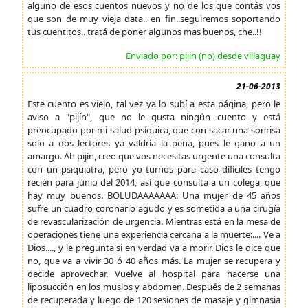
alguno de esos cuentos nuevos y no de los que contás vos
que son de muy vieja data.. en fin..seguiremos soportando
tus cuentitos.. tratá de poner algunos mas buenos, che..!!
Enviado por: pijin (no) desde villaguay
21-06-2013
Este cuento es viejo, tal vez ya lo subí a esta página, pero le
aviso a "pijín", que no le gusta ningún cuento y está
preocupado por mi salud psíquica, que con sacar una sonrisa
solo a dos lectores ya valdría la pena, pues le gano a un
amargo. Ah pijín, creo que vos necesitas urgente una consulta
con un psiquiatra, pero yo turnos para caso dífíciles tengo
recién para junio del 2014, así que consulta a un colega, que
hay muy buenos. BOLUDAAAAAAA: Una mujer de 45 años
sufre un cuadro coronario agudo y es sometida a una cirugía
de revascularización de urgencia. Mientras está en la mesa de
operaciones tiene una experiencia cercana a la muerte:.... Ve a
Dios...., y le pregunta si en verdad va a morir. Dios le dice que
no, que va a vivir 30 ó 40 años más. La mujer se recupera y
decide aprovechar. Vuelve al hospital para hacerse una
liposucción en los muslos y abdomen. Después de 2 semanas
de recuperada y luego de 120 sesiones de masaje y gimnasia