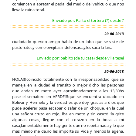
comiencen a apretar el pedal del medio del vehiculo que nos
lleva la ruina total.
Enviado por: Palito el tortero (?) desde ?
20-06-2013
ciudadado querido amigo hablo de un lobo que se viste de
pastorcito..y come ovejitas indefensas...y.les saca la lana
Enviado por: pablito (de tu casa) desde villa tesei
20-06-2013
HOLA!!!coincido totalmente con la irresponsabilidad que se
maneja en la ciudad el transito o mejor dicho las personas
que andan en moto ayer aproximadamente a las 13,30hs
pase el semaforo en VERDE!!!que se encuentra ubicado en
Bolivar y Hermelo y la verdad es que doy gracias a dios que
pude acelerar pasa escapar o safar de un choque, en la cual
una señora cruzo en rojo, iba en moto y sin casco!!!la grite
algunas cosas, llegue con el corazon en la boca a mi
casa,lamentablemente hay gente que no repeta nada y lo que
mas miedo me da,no les importa su Vida y menos la agena.