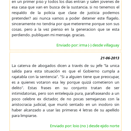
en un primer piso y todos los dias entran y salen jovenes de
esa casa que van en busca de la sustancia. si no tenemos el
respaldo de la policia que clase de justicia podemos
pretender? asi nunca vamos a poder detener este flagelo.
sinceramente no tendria por que metererme porque son sus
cosas. pero a la vez pienso en la generacion que se esta
perdiendo. publiquen mi mensaje. gracias.
Enviado por: irma (-) desde villaguay
21-06-2013
La caterva de abogados dicen a través de su jefe "la unica
salida para esta situación es que el Gobierno cumpla a
rajatabla con la sentencia". "Si a alguien tiene que preocupar,
es a quienes votaron esa ley porque quizá cometieron un
delito". Estas frases en su conjunto tratan de ser
intimidatorias, pero son entelequía pura, parafraseando a un
poco celebre ex dictador, de no pocas semejanzas con la
aristocracia judicial, que murió sentado en un inodoro sin
haber alcanzado a usar las primeras 4 letras de su apellido
para limpiarse.
Enviado por: loio (no ) desde ejido norte