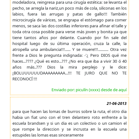
modeladora, reingresa para una cirugía estética: se levanta el
pecho, se arregla la nariz,un poco más de cola, siliconas en los
labios, fuera las arrugas y patas de gallo!!! También
microcirugía de várices, se engrapa el estómago para comer
menos, se saca las dos costillas inferiores para afinar el talle y
toda otra cosa posible para verse más joven y bonita ya que
tiene tantos años por delante. Cuando por fin sale del
hospital luego de su última operación, cruza la calle, la
atropella una ambulancia!!!...... Y se muere!!!........... Otra vez
frente a Dios le pregunta indignada: -'¿ Pero DIOS qué me
haces...???? ¿Qué es esto...??? ¿No era que iba a vivir 30 ó 40
años más..??? Dios la mira perplejo y le dice:
¡BOLUUUUUUDAAAAAAAAA...!!! TE JURO QUE NO TE
RECONOCÍ !!!
Enviado por: piculín (xxxx) desde de aquí
21-06-2013
para que hacen las lomas de burros sobre la ruta, el otro dia
habia un fiat uno con el tren delantero roto enfrente a la
escuela brandsen y si un dia es un colectivo o un camion el
que rompe la direccion y se incrusta en la escuela una
estupides las lomas esas sinceramente