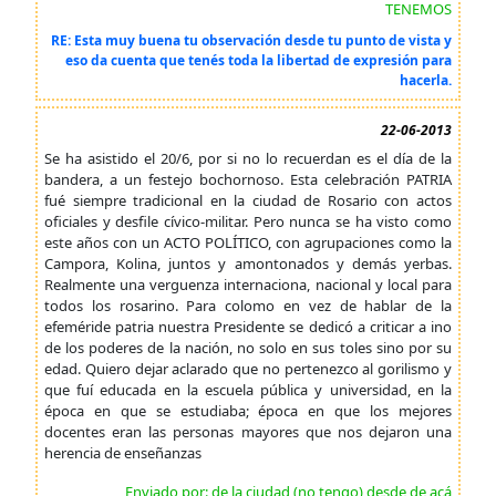
TENEMOS
RE: Esta muy buena tu observación desde tu punto de vista y
eso da cuenta que tenés toda la libertad de expresión para
hacerla.
22-06-2013
Se ha asistido el 20/6, por si no lo recuerdan es el día de la
bandera, a un festejo bochornoso. Esta celebración PATRIA
fué siempre tradicional en la ciudad de Rosario con actos
oficiales y desfile cívico-militar. Pero nunca se ha visto como
este años con un ACTO POLÍTICO, con agrupaciones como la
Campora, Kolina, juntos y amontonados y demás yerbas.
Realmente una verguenza internaciona, nacional y local para
todos los rosarino. Para colomo en vez de hablar de la
efeméride patria nuestra Presidente se dedicó a criticar a ino
de los poderes de la nación, no solo en sus toles sino por su
edad. Quiero dejar aclarado que no pertenezco al gorilismo y
que fuí educada en la escuela pública y universidad, en la
época en que se estudiaba; época en que los mejores
docentes eran las personas mayores que nos dejaron una
herencia de enseñanzas
Enviado por: de la ciudad (no tengo) desde de acá