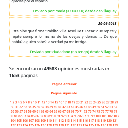
gracias por el espacio.
Enviado por: maria (XXXXXXX) desde de villaguay
20-06-2013
Este pibe que firma "Pablito Villa Tesei De tu casa" que repite y
repite siempre lo mismo de las ovejas y demas .... De que
habla? alguien sabe? la verdad ya me intriga.
Enviado por: ciudadano (no tengo) desde Villaguay
Se encontraron
49583
opiniones mostradas en
1653
paginas
Pagina anterior
Pagina siguiente
1
2
3
4
5
6
7
8
9
10
11
12
13
14
15
16
17
18
19
20
21
22
23
24
25
26
27
28
29
30
31
32
33
34
35
36
37
38
39
40
41
42
43
44
45
46
47
48
49
50
51
52
53
54
55
56
57
58
59
60
61
62
63
64
65
66
67
68
69
70
71
72
73
74
75
76
77
78
79
80
81
82
83
84
85
86
87
88
89
90
91
92
93
94
95
96
97
98
99
100
101
102
103
104
105
106
107
108
109
110
111
112
113
114
115
116
117
118
119
120
121
122
123
124
125
126
127
128
129
130
131
132
133
134
135
136
137
138
139