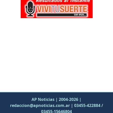
AP Noticias | 2004-2026 |
redaccion@apnoticias.com.ar | 03455-422884 /
03455-15646804