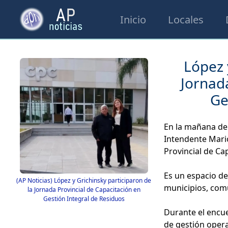
Inicio
Locales
López 
Jornada
Ge
En la mañana del 
Intendente Mario
Provincial de Ca
Es un espacio de
(AP Noticias) López y Grichinsky participaron de
municipios, com
la Jornada Provincial de Capacitación en
Gestión Integral de Residuos
Durante el encu
de gestión opera