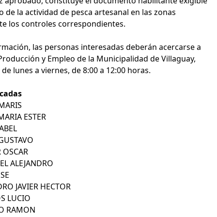
ez aprobado, constituye el documento habilitante exigible
o de la actividad de pesca artesanal en las zonas
te los controles correspondientes.
rmación, las personas interesadas deberán acercarse a
 Producción y Empleo de la Municipalidad de Villaguay,
, de lunes a viernes, de 8:00 a 12:00 horas.
cadas
 MARIS
 MARIA ESTER
ABEL
 GUSTAVO
R OSCAR
EL ALEJANDRO
OSE
DRO JAVIER HECTOR
S LUCIO
NO RAMON