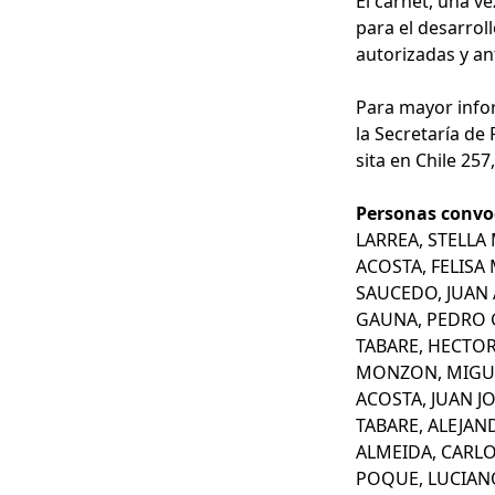
El carnet, una v
para el desarroll
autorizadas y an
Para mayor info
la Secretaría de
sita en Chile 257
Personas convo
LARREA, STELLA
ACOSTA, FELISA
SAUCEDO, JUAN 
GAUNA, PEDRO
TABARE, HECTO
MONZON, MIGU
ACOSTA, JUAN J
TABARE, ALEJAN
ALMEIDA, CARLO
POQUE, LUCIA