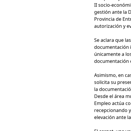
II socio-económi
gestión ante la 
Provincia de Ent
autorización y e
Se aclara que l
documentación in
únicamente a los
documentación c
Asimismo, en cas
solicita su prese
la documentación
Desde el área mu
Empleo actúa com
recepcionando y
elevación ante l